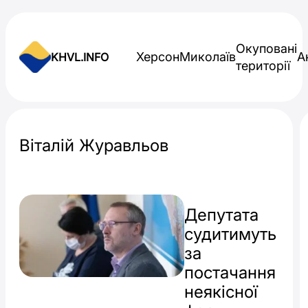
Skip to content
Окуповані
Херсон
Миколаїв
А
KHVL.INFO
території
Новини України
Віталій Журавльов
Депутата
судитимуть
за
постачання
неякісної