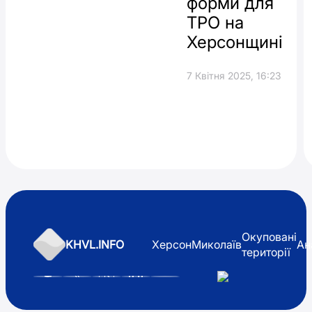
форми для
ТРО на
Херсонщині
7 Квітня 2025, 16:23
Окуповані
KHVL.INFO
Херсон
Миколаїв
Ан
території