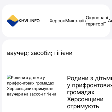
Skip to content
Окуповані
Херсон
Миколаїв
А
KHVL.INFO
території
Новини України
ваучер; засоби; гігієни
Родини з дітьм
у прифронтови
громадах
Херсонщини
отримують