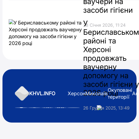
ваучери на
засоби гігієни
У
28 Січня 2026, 11:24
Бериславськом
районі та
Херсоні
продовжать
ваучерну
допомогу на
засоби гігієни у
Окуповані
2026 році
KHVL.INFO
Херсон
Миколаїв
Ан
території
26 Грудня 2025, 13:49