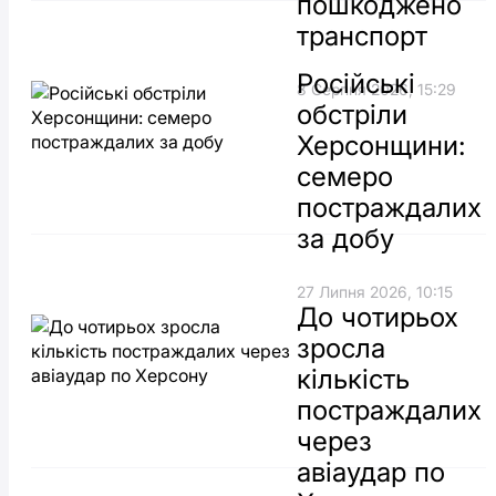
пошкоджено
транспорт
Російські
8 Серпня 2026, 15:29
обстріли
Херсонщини:
семеро
постраждалих
за добу
27 Липня 2026, 10:15
До чотирьох
зросла
кількість
постраждалих
через
авіаудар по