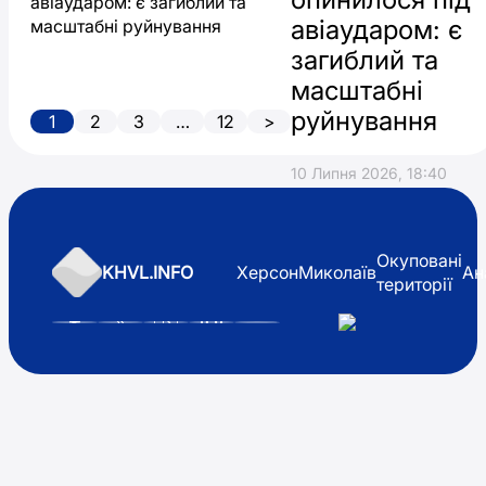
авіаударом: є
загиблий та
масштабні
руйнування
Пагінація
1
2
3
…
12
>
Page
Page
Page
Page
записів
10 Липня 2026, 18:40
Окуповані
KHVL.INFO
Херсон
Миколаїв
Ан
території