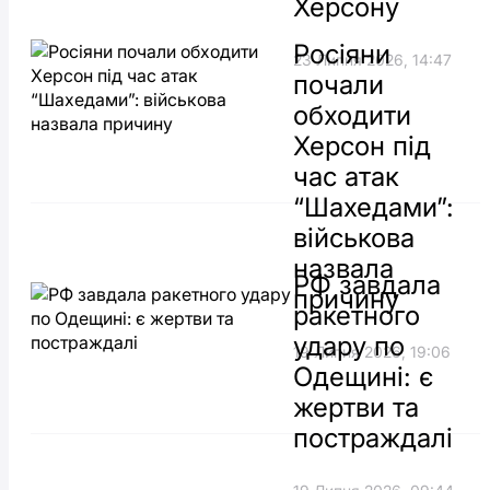
Херсону
Росіяни
23 Липня 2026, 14:47
почали
обходити
Херсон під
час атак
“Шахедами”:
військова
назвала
РФ завдала
причину
ракетного
удару по
19 Липня 2026, 19:06
Одещині: є
жертви та
постраждалі