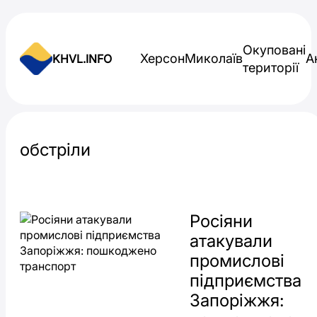
Skip to content
Окуповані
Херсон
Миколаїв
А
KHVL.INFO
території
Новини України
обстріли
Росіяни
атакували
промислові
підприємства
Запоріжжя: