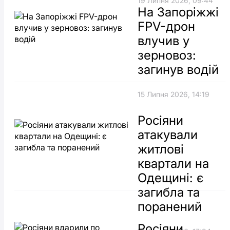
19 Липня 2026, 09:44
На Запоріжжі
FPV-дрон
влучив у
зерновоз:
загинув водій
15 Липня 2026, 14:19
Росіяни
атакували
житлові
квартали на
Одещині: є
загибла та
поранений
Росіяни