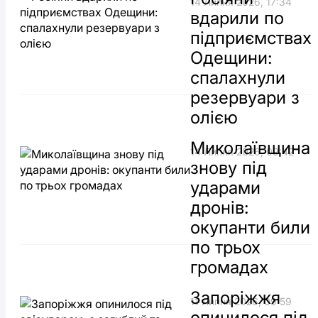
14 Липня 2026, 17:34
вдарили по
підприємствах
Одещини:
спалахнули
резервуари з
олією
Миколаївщина
14 Липня 2026, 09:42
знову під
ударами
дронів:
окупанти били
по трьох
громадах
Запоріжжя
11 Липня 2026, 09:59
опинилося під