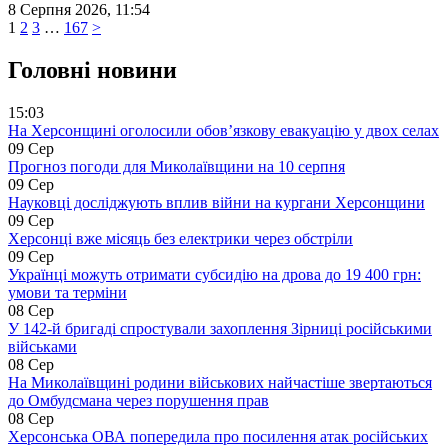
8 Серпня 2026, 11:54
Пагінація
Page
Page
Page
Page
1
2
3
…
167
>
записів
Головні новини
15:03
На Херсонщині оголосили обов’язкову евакуацію у двох селах
09 Сер
Прогноз погоди для Миколаївщини на 10 серпня
09 Сер
Науковці досліджують вплив війни на кургани Херсонщини
09 Сер
Херсонці вже місяць без електрики через обстріли
09 Сер
Українці можуть отримати субсидію на дрова до 19 400 грн:
умови та терміни
08 Сер
У 142-й бригаді спростували захоплення Зірниці російськими
військами
08 Сер
На Миколаївщині родини військових найчастіше звертаються
до Омбудсмана через порушення прав
08 Сер
Херсонська ОВА попередила про посилення атак російських