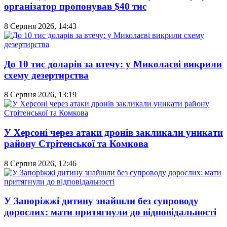
організатор пропонував $40 тис
8 Серпня 2026, 14:43
До 10 тис доларів за втечу: у Миколаєві викрили
схему дезертирства
8 Серпня 2026, 13:19
У Херсоні через атаки дронів закликали уникати
району Стрітенської та Комкова
8 Серпня 2026, 12:46
У Запоріжжі дитину знайшли без супроводу
дорослих: мати притягнули до відповідальності