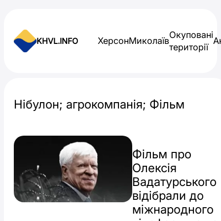
Skip to content
Окуповані
Херсон
Миколаїв
А
KHVL.INFO
території
Новини України
Нібулон; агрокомпанія; Фільм
Фільм про
Олексія
Вадатурського
відібрали до
міжнародного