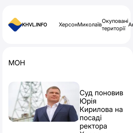
Skip to content
Окуповані
Херсон
Миколаїв
А
KHVL.INFO
території
Новини України
МОН
Суд поновив
Юрія
Кирилова на
посаді
ректора