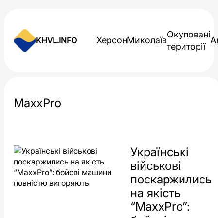
Skip to content
Окуповані
Херсон
Миколаїв
А
KHVL.INFO
території
Новини України
MaxxPro
Українські
військові
поскаржились
на якість
“MaxxPro”: