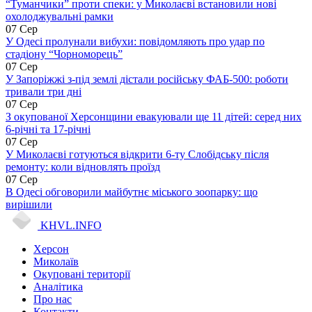
“Туманчики” проти спеки: у Миколаєві встановили нові
охолоджувальні рамки
07 Сер
У Одесі пролунали вибухи: повідомляють про удар по
стадіону “Чорноморець”
07 Сер
У Запоріжжі з-під землі дістали російську ФАБ-500: роботи
тривали три дні
07 Сер
З окупованої Херсонщини евакуювали ще 11 дітей: серед них
6-річні та 17-річні
07 Сер
У Миколаєві готуються відкрити 6-ту Слобідську після
ремонту: коли відновлять проїзд
07 Сер
В Одесі обговорили майбутнє міського зоопарку: що
вирішили
KHVL.INFO
Херсон
Миколаїв
Окуповані території
Аналітика
Про нас
Контакти