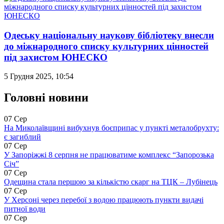
Одеську національну наукову бібліотеку внесли
до міжнародного списку культурних цінностей
під захистом ЮНЕСКО
5 Грудня 2025, 10:54
Головні новини
07 Сер
На Миколаївщині вибухнув боєприпас у пункті металобрухту:
є загиблий
07 Сер
У Запоріжжі 8 серпня не працюватиме комплекс “Запорозька
Січ”
07 Сер
Одещина стала першою за кількістю скарг на ТЦК – Лубінець
07 Сер
У Херсоні через перебої з водою працюють пункти видачі
питної води
07 Сер