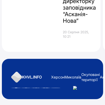
директорку
заповідника
“Асканія-
Нова”
20 Серпня 2025,
10:21
Окуповані
KHVL.INFO
Херсон
Миколаїв
Ан
території