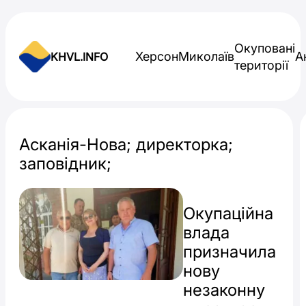
Skip to content
Окуповані
Херсон
Миколаїв
А
KHVL.INFO
території
Новини України
Асканія-Нова; директорка;
заповідник;
Окупаційна
влада
призначила
нову
незаконну