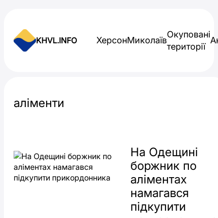
Skip to content
Окуповані
Херсон
Миколаїв
А
KHVL.INFO
території
Новини України
аліменти
На Одещині
боржник по
аліментах
намагався
підкупити