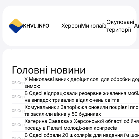
Skip to content
Окуповані
Херсон
Миколаїв
А
KHVL.INFO
території
Новини України
Головні новини
У
У Миколаєві виник дефіцит солі для обробки до
05 Сер
Херсоні
зимою
В Одесі відпрацювали резервне живлення мобіл
05 Сер
на випадок тривалих відключень світла
комунальник
Комунальники Запоріжжя оновили покрівлі пл
05 Сер
та засклили вікна у 50 будинках
підірвався
Катерина Саваєва з Херсонської області обійня
05 Сер
посаду в Палаті молодіжних конгресів
на
В Одесі обрали 20 школярів для надання їм що
05 Сер