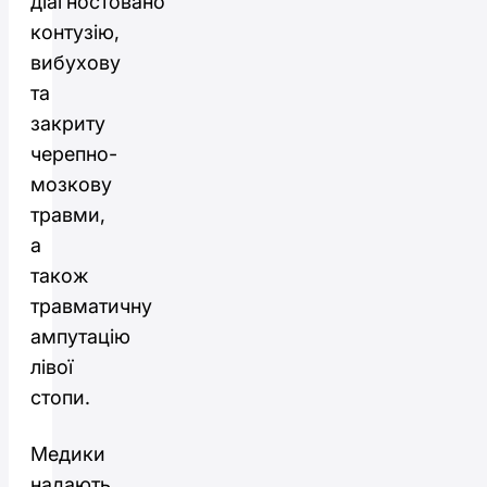
діагностовано
контузію,
вибухову
та
закриту
черепно-
мозкову
травми,
а
також
травматичну
ампутацію
лівої
стопи.
Медики
надають