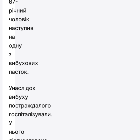
67-
річний
чоловік
наступив
на
одну
з
вибухових
пасток.
Унаслідок
вибуху
постраждалого
госпіталізували.
У
нього