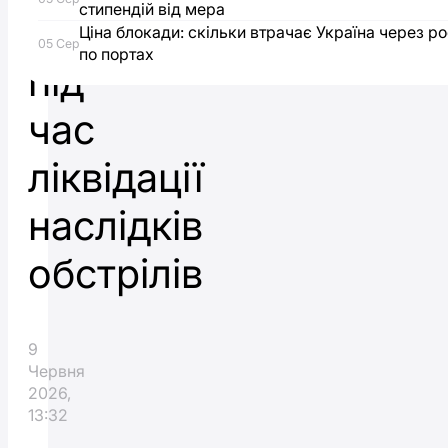
стипендій від мера
міні
Ціна блокади: скільки втрачає Україна через ро
05 Сер
по портах
під
час
ліквідації
наслідків
обстрілів
9
Червня
2026,
13:32