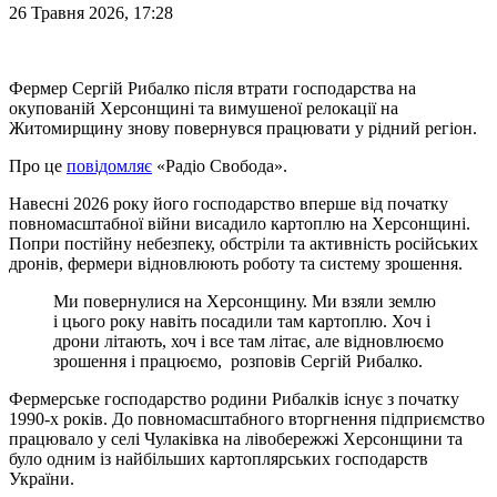
26 Травня 2026, 17:28
Фермер Сергій Рибалко після втрати господарства на
окупованій Херсонщині та вимушеної релокації на
Житомирщину знову повернувся працювати у рідний регіон.
Про це
повідомляє
«Радіо Свобода».
Навесні 2026 року його господарство вперше від початку
повномасштабної війни висадило картоплю на Херсонщині.
Попри постійну небезпеку, обстріли та активність російських
дронів, фермери відновлюють роботу та систему зрошення.
Ми повернулися на Херсонщину. Ми взяли землю
і цього року навіть посадили там картоплю. Хоч і
дрони літають, хоч і все там літає, але відновлюємо
зрошення і працюємо, розповів Сергій Рибалко.
Фермерське господарство родини Рибалків існує з початку
1990-х років. До повномасштабного вторгнення підприємство
працювало у селі Чулаківка на лівобережжі Херсонщини та
було одним із найбільших картоплярських господарств
України.