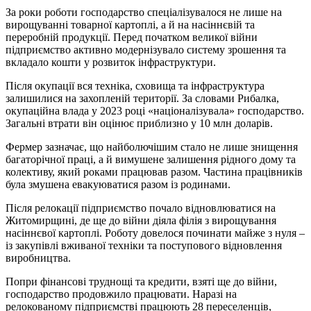
За роки роботи господарство спеціалізувалося не лише на
вирощуванні товарної картоплі, а й на насіннєвій та
переробній продукції. Перед початком великої війни
підприємство активно модернізувало систему зрошення та
вкладало кошти у розвиток інфраструктури.
Після окупації вся техніка, сховища та інфраструктура
залишилися на захопленій території. За словами Рибалка,
окупаційна влада у 2023 році «націоналізувала» господарство.
Загальні втрати він оцінює приблизно у 10 млн доларів.
Фермер зазначає, що найболючішим стало не лише знищення
багаторічної праці, а й вимушене залишення рідного дому та
колективу, який роками працював разом. Частина працівників
була змушена евакуюватися разом із родинами.
Після релокації підприємство почало відновлюватися на
Житомирщині, де ще до війни діяла філія з вирощування
насіннєвої картоплі. Роботу довелося починати майже з нуля –
із закупівлі вживаної техніки та поступового відновлення
виробництва.
Попри фінансові труднощі та кредити, взяті ще до війни,
господарство продовжило працювати. Наразі на
релокованому підприємстві працюють 28 переселенців,