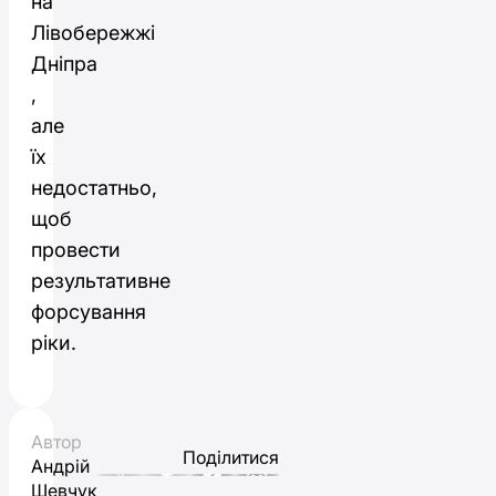
на
Лівобережжі
Дніпра
,
але
їх
недостатньо,
щоб
провести
результативне
форсування
ріки.
Автор
Поділитися
Андрій
Шевчук