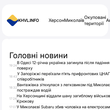
Skip to content
Окуповані
Херсон
Миколаїв
А
KHVL.INFO
території
Новини України
Головні новини
ЗСУ
В Одесі 12-річна українка загинула після падіння
19:24
мінують
поверху
У Запоріжжі переїхали п’ять прифронтових ЦНА
18:43
співробітників
берегову
Вантажівка зіткнулася з легковиком під Микола
18:32
постраждав водій
зону
На Херсонщині віддали шану загиблому військо
17:24
Крюкову
Дніпра
У Миколаєві Subaru збив чоловіка на електросам
17:07