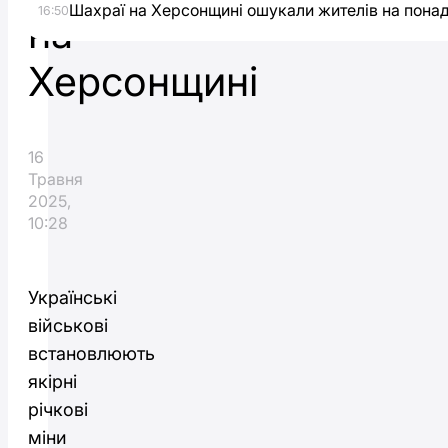
Шахраї на Херсонщині ошукали жителів на понад
16:50
на
Херсонщині
16
Травня
2025,
10:28
Українські
військові
встановлюють
якірні
річкові
міни