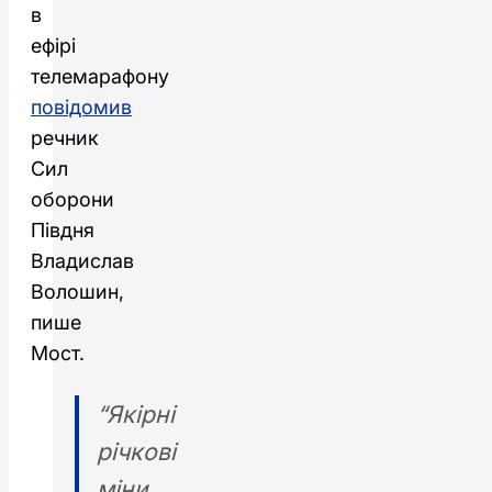
в
ефірі
телемарафону
повідомив
речник
Сил
оборони
Півдня
Владислав
Волошин,
пише
Мост.
“Якірні
річкові
міни