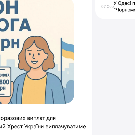
У Одесі 
07 Сер
“Чорном
норазових виплат для
ний Хрест України виплачуватиме