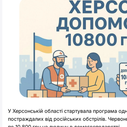
У Херсонській області стартувала програма од
постраждалих від російських обстрілів. Черво
по 10 800 грн на людину в домогосподарстві.