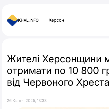
Skip to content
Херсон
KHVL.INFO
Новини України
Жителі Херсонщини 
отримати по 10 800 
від Червоного Хрест
26 Квітня 2025, 13:33