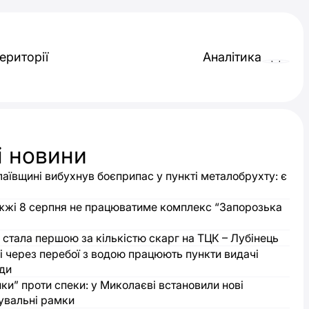
ериторії
Аналітика
і новини
аївщині вибухнув боєприпас у пункті металобрухту: є
жжі 8 серпня не працюватиме комплекс “Запорозька
стала першою за кількістю скарг на ТЦК – Лубінець
і через перебої з водою працюють пункти видачі
оди
ки” проти спеки: у Миколаєві встановили нові
увальні рамки