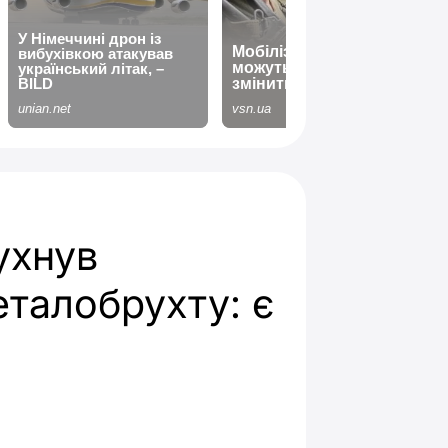
ухнув
еталобрухту: є