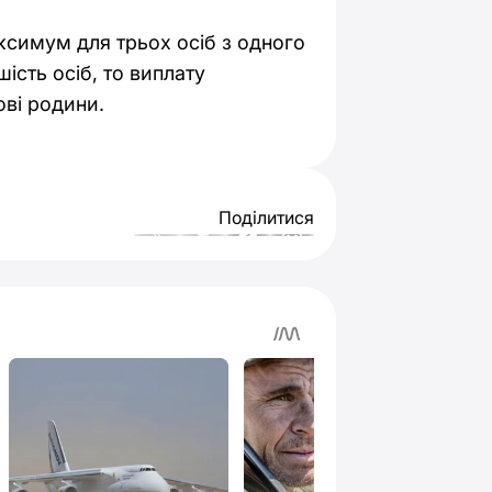
ксимум для трьох осіб з одного
ість осіб, то виплату
ові родини.
Поділитися