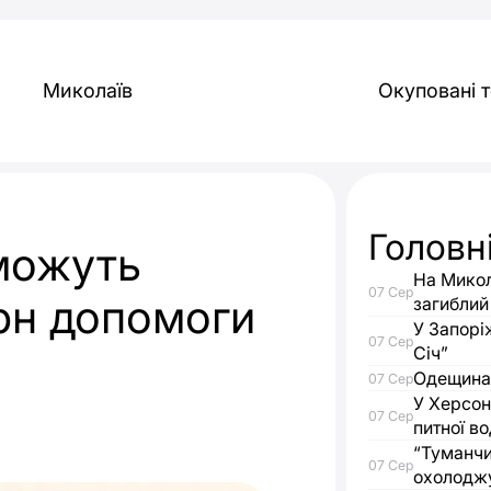
Миколаїв
Окуповані т
Головн
можуть
На Микол
07 Сер
грн допомоги
загиблий
У Запорі
07 Сер
Січ”
а
Одещина 
07 Сер
У Херсон
07 Сер
питної в
“Туманчи
07 Сер
охолодж