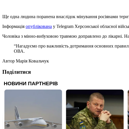
Ще одна людина поранена внаслідок мінування росіянами терит
Інформація
опублікована
у Telegram Херсонської обласної військ
Чоловіка з мінно-вибуховою травмою доправлено до лікарні. На
“Нагадуємо про важливість дотримання основних правил мі
ОВА.
Автор
Марія Ковальчук
Поділитися