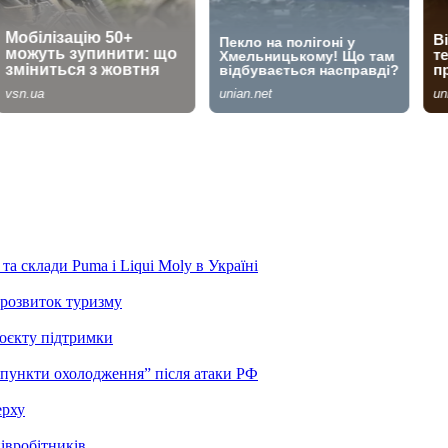
та склади Puma і Liqui Moly в Україні
розвиток туризму
роєкту підтримки
“пункти охолодження” після атаки РФ
ерху
івробітників