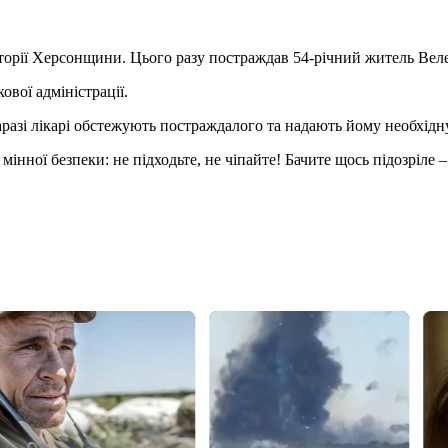
орії Херсонщини. Цього разу постраждав 54-річний житель Веле
ової адміністрації.
разі лікарі обстежують постраждалого та надають йому необхідн
нної безпеки: не підходьте, не чіпайте! Бачите щось підозріле –