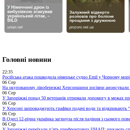
Головні новини
22:35
Російська атака пошкодила німецьке судно Emil у Чорному морі 
06 Сер
На окупованому лівобережжі Херсонщини росіяни анонсували 
06 Сер
У Запоріжжі понад 50 ветеранів отримали допомогу в межах п
06 Сер
У Херсоні запроваджують графіки подачі води та відкривають 
06 Сер
В Одесі 12-річна українка загинула після падіння з сьомого пов
06 Сер
У Запоріжжі переїхали п’ять прифронтових ЦНАП: шукають сп