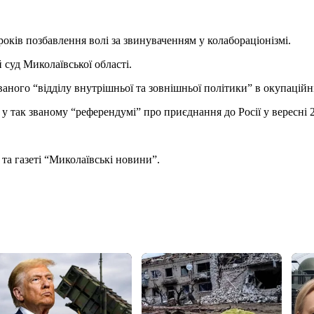
ків позбавлення волі за звинуваченням у колабораціонізмі.
суд Миколаївської області.
аного “відділу внутрішньої та зовнішньої політики” в окупаційні
 у так званому “референдумі” про приєднання до Росії у вересні 
та газеті “Миколаївські новини”.