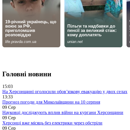
Головні новини
15:03
На Херсонщині оголосили обов’язкову евакуацію у двох селах
13:33
Прогноз погоди для Миколаївщини на 10 серпня
09 Сер
Науковці досліджують вплив війни на кургани Херсонщини
09 Сер
Херсонці вже місяць без електрики через обстріли
09 Сер