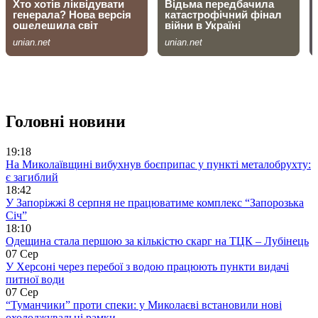
Головні новини
19:18
На Миколаївщині вибухнув боєприпас у пункті металобрухту:
є загиблий
18:42
У Запоріжжі 8 серпня не працюватиме комплекс “Запорозька
Січ”
18:10
Одещина стала першою за кількістю скарг на ТЦК – Лубінець
07 Сер
У Херсоні через перебої з водою працюють пункти видачі
питної води
07 Сер
“Туманчики” проти спеки: у Миколаєві встановили нові
охолоджувальні рамки