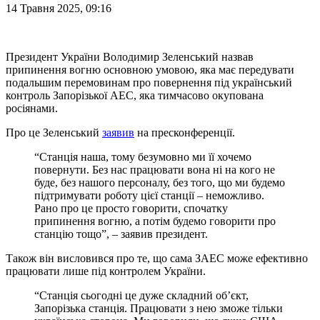
14 Травня 2025, 09:16
Президент України Володимир Зеленський назвав
припинення вогню основною умовою, яка має передувати
подальшим перемовинам про повернення під український
контроль Запорізької АЕС, яка тимчасово окупована
росіянами.
Про це Зеленський
заявив
на пресконференції.
“Станція наша, тому безумовно ми її хочемо
повернути. Без нас працювати вона ні на кого не
буде, без нашого персоналу, без того, що ми будемо
підтримувати роботу цієї станції – неможливо.
Рано про це просто говорити, спочатку
припинення вогню, а потім будемо говорити про
станцію тощо”, – заявив президент.
Також він висловився про те, що сама ЗАЕС може ефективно
працювати лише під контролем України.
“Станція сьогодні це дуже складний об’єкт,
Запорізька станція. Працювати з нею зможе тільки