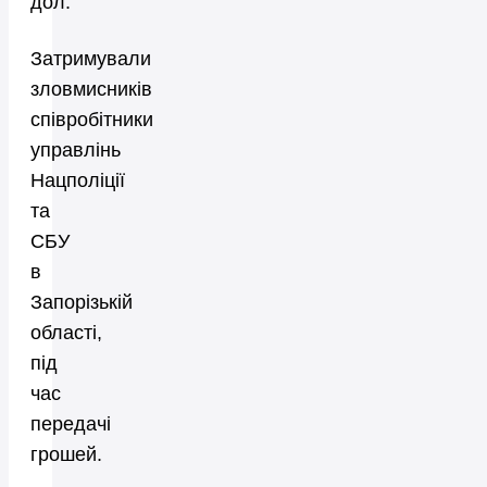
дол.
Затримували
зловмисників
співробітники
управлінь
Нацполіції
та
СБУ
в
Запорізькій
області,
під
час
передачі
грошей.