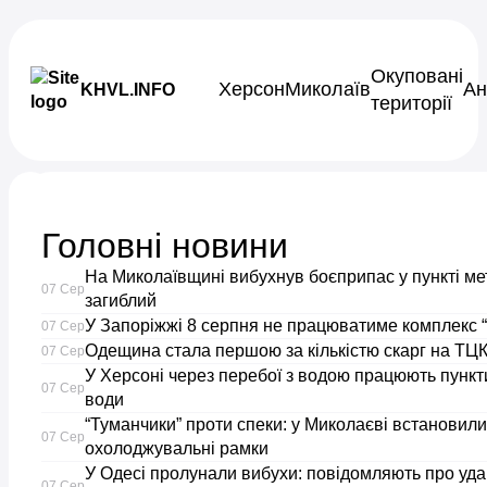
Skip to content
Окуповані
Херсон
Миколаїв
Ан
KHVL.INFO
території
Новини України
Головні новини
Запорізькі
На Миколаївщині вибухнув боєприпас у пункті ме
07 Сер
правоохоронці
загиблий
У Запоріжжі 8 серпня не працюватиме комплекс “
07 Сер
Одещина стала першою за кількістю скарг на ТЦК
розкрили
07 Сер
У Херсоні через перебої з водою працюють пункти
07 Сер
води
нову
“Туманчики” проти спеки: у Миколаєві встановили
07 Сер
охолоджувальні рамки
схему
У Одесі пролунали вибухи: повідомляють про уда
07 Сер