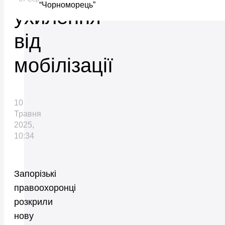
“Чорноморець”
ухилення
від
мобілізації
10
Травня
2025,
10:34
Запорізькі
правоохоронці
розкрили
нову