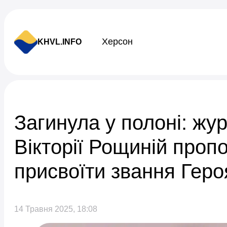
Skip to content
Херсон
KHVL.INFO
Новини України
Загинула у полоні: жур
Вікторії Рощиній проп
присвоїти звання Геро
14 Травня 2025, 18:08