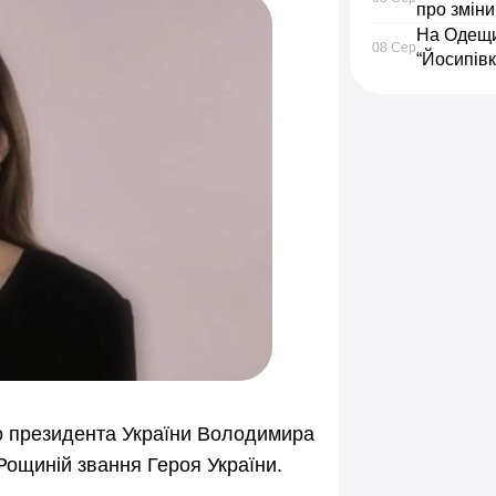
про зміни
На Одещин
08 Сер
“Йосипівк
о президента України Володимира
 Рощиній звання Героя України.