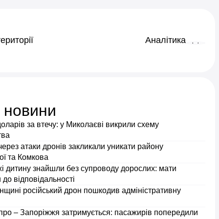
ериторії
Аналітика
і новини
доларів за втечу: у Миколаєві викрили схему
тва
через атаки дронів закликали уникати району
ої та Комкова
і дитину знайшли без супроводу дорослих: мати
 до відповідальності
нщині російський дрон пошкодив адміністративну
іпро – Запоріжжя затримується: пасажирів попередили