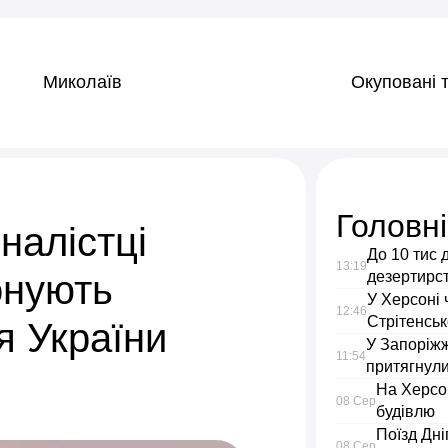
Миколаїв
Окуповані т
Головн
налістці
До 10 тис 
13:19
онують
дезертирс
У Херсоні 
12:46
Стрітенськ
я України
У Запоріжж
11:54
притягнули
На Херсо
08 Сер
будівлю
Поїзд Дн
08 Сер