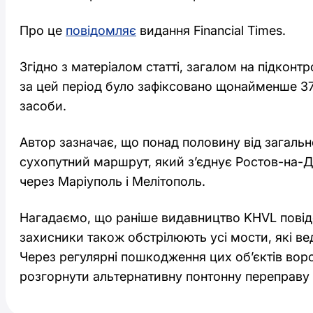
Про це
повідомляє
видання Financial Times.
Згідно з матеріалом статті, загалом на підконт
за цей період було зафіксовано щонайменше 375
засоби.
Автор зазначає, що понад половину від загально
сухопутний маршрут, який з’єднує Ростов-на-
через Маріуполь і Мелітополь.
Нагадаємо, що раніше видавництво KHVL повідо
захисники також обстрілюють усі мости, які в
Через регулярні пошкодження цих об’єктів во
розгорнути альтернативну понтонну переправу 