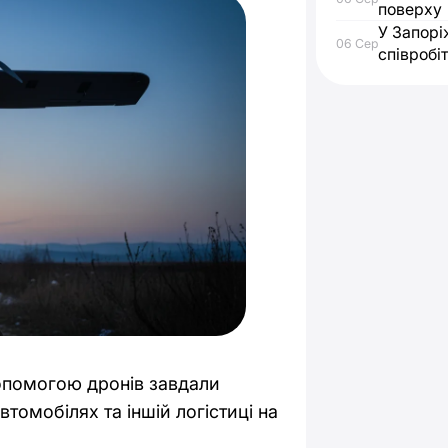
поверху
У Запорі
06 Сер
співробі
допомогою дронів завдали
томобілях та іншій логістиці на