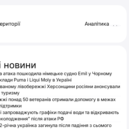
ериторії
Аналітика
і новини
а атака пошкодила німецьке судно Emil у Чорному
клади Puma і Liqui Moly в Україні
ваному лівобережжі Херсонщини росіяни анонсували
 туризму
жжі понад 50 ветеранів отримали допомогу в межах
підтримки
і запроваджують графіки подачі води та відкривають
охолодження” після атаки РФ
12-річна українка загинула після падіння з сьомого