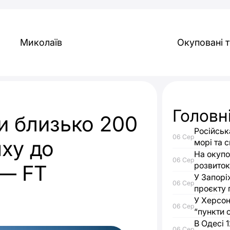
Миколаїв
Окуповані т
Головн
и близько 200
Російськ
06 Сер
ху до
морі та с
На окупо
06 Сер
розвиток
 — FT
У Запорі
06 Сер
проєкту 
У Херсон
06 Сер
“пункти 
В Одесі 
06 Сер