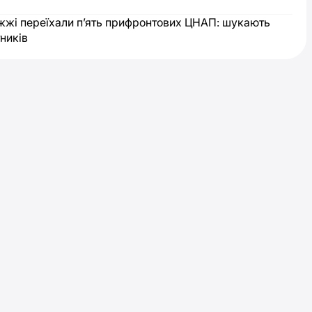
жжі переїхали п’ять прифронтових ЦНАП: шукають
тників