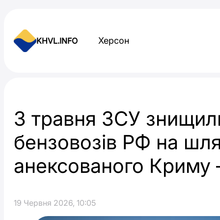
Skip to content
Херсон
KHVL.INFO
Новини України
З травня ЗСУ знищил
бензовозів РФ на шля
анексованого Криму
19 Червня 2026, 10:05