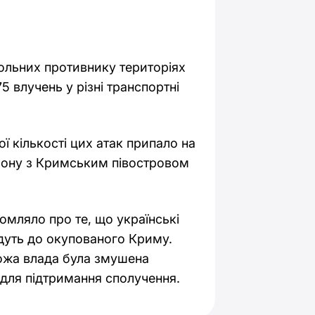
рольних противнику територіях
 влучень у різні транспортні
ї кількості цих атак припало на
Дону з Кримським півостровом
мляло про те, що українські
едуть до окупованого Криму.
рожа влада була змушена
для підтримання сполучення.