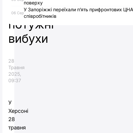
поверху
лунають
У Запоріжжі переїхали п’ять прифронтових ЦН
06 Сер
співробітників
потужні
вибухи
28
Травня
2025,
09:37
У
Херсоні
28
травня