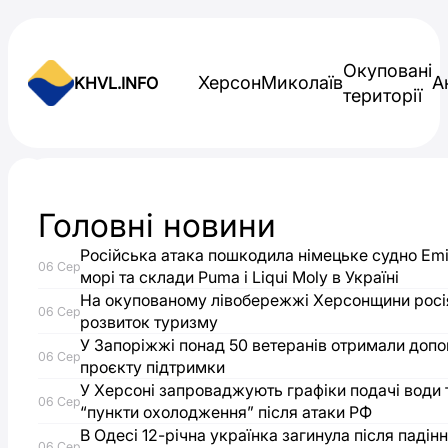
Skip to content
Окуповані
Херсон
Миколаїв
А
KHVL.INFO
території
Новини України
Головні новини
З
Російська атака пошкодила німецьке судно Emi
06 Сер
самого
морі та склади Puma і Liqui Moly в Україні
На окупованому лівобережжі Херсонщини росі
06 Сер
розвиток туризму
ранку
У Запоріжжі понад 50 ветеранів отримали доп
06 Сер
проєкту підтримки
у
У Херсоні запроваджують графіки подачі води 
06 Сер
“пункти охолодження” після атаки РФ
Херсоні
В Одесі 12-річна українка загинула після падін
06 Сер