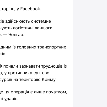
торінці у Facebook.
иків здійснюють системне
нують логістичні ланцюги
ь — Чонгар.
одним із головних транспортних
ів.
Ф почали зазнавати труднощів із
, у противника суттєво
сурсів на територію Криму.
що ця операція є лише початком,
і ударів.