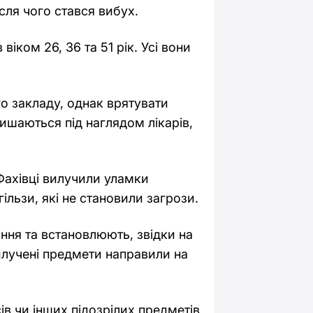
сля чого стався вибух.
віком 26, 36 та 51 рік. Усі вони
о закладу, однак врятувати
ишаються під наглядом лікарів,
Фахівці вилучили уламки
ільзи, які не становили загрози.
ня та встановлюють, звідки на
илучені предмети направили на
ів чи інших підозрілих предметів