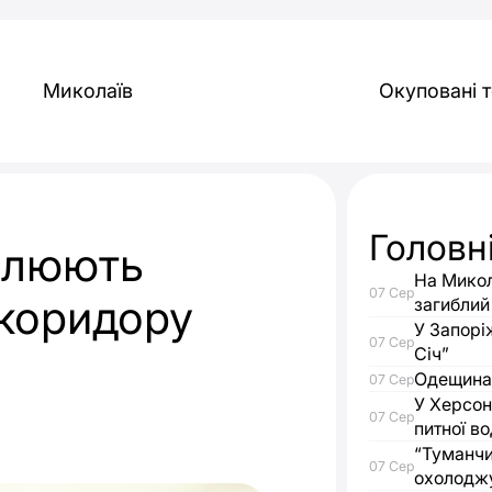
Миколаїв
Окуповані т
Головн
олюють
На Микол
07 Сер
 коридору
загиблий
У Запорі
07 Сер
Січ”
Одещина 
07 Сер
У Херсон
07 Сер
питної в
“Туманчи
07 Сер
охолодж