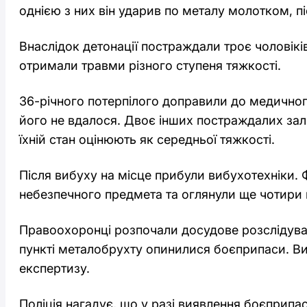
однією з них він ударив по металу молотком, пі
Внаслідок детонації постраждали троє чоловіків 
отримали травми різного ступеня тяжкості.
36-річного потерпілого доправили до медичног
його не вдалося. Двоє інших постраждалих зал
їхній стан оцінюють як середньої тяжкості.
Після вибуху на місце прибули вибухотехніки. 
небезпечного предмета та оглянули ще чотири г
Правоохоронці розпочали досудове розслідуван
пункті металобрухту опинилися боєприпаси. В
експертизу.
Поліція нагадує, що у разі виявлення боєприпас