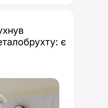
ухнув
еталобрухту: є