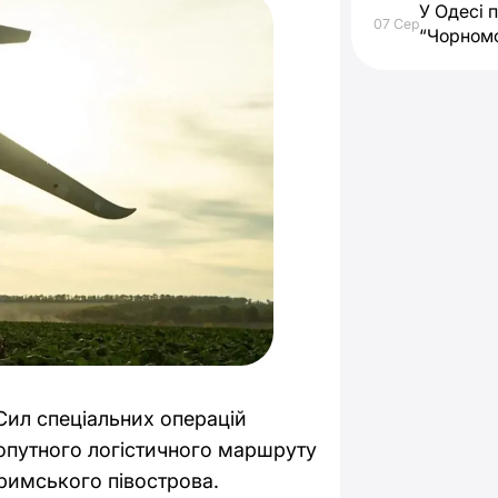
У Одесі 
07 Сер
“Чорном
Сил спеціальних операцій
опутного логістичного маршруту
римського півострова.