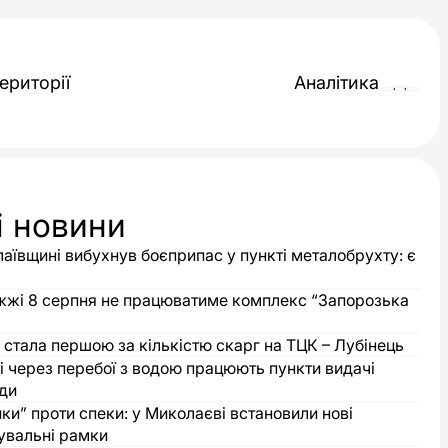
ериторії
Аналітика
і новини
аївщині вибухнув боєприпас у пункті металобрухту: є
жжі 8 серпня не працюватиме комплекс “Запорозька
стала першою за кількістю скарг на ТЦК – Лубінець
і через перебої з водою працюють пункти видачі
оди
ки” проти спеки: у Миколаєві встановили нові
увальні рамки