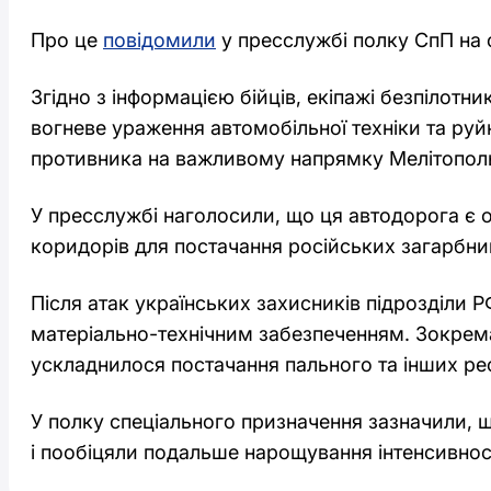
Про це
повідомили
у пресслужбі полку СпП на с
Згідно з інформацією бійців, екіпажі безпілотн
вогневе ураження автомобільної техніки та руй
противника на важливому напрямку Мелітопол
У пресслужбі наголосили, що ця автодорога є 
коридорів для постачання російських загарбник
Після атак українських захисників підрозділи Р
матеріально-технічним забезпеченням. Зокрема
ускладнилося постачання пального та інших ре
У полку спеціального призначення зазначили, 
і пообіцяли подальше нарощування інтенсивност