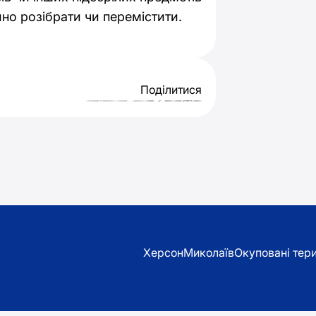
но розібрати чи перемістити.
Поділитися
Херсон
Миколаїв
Окуповані тери