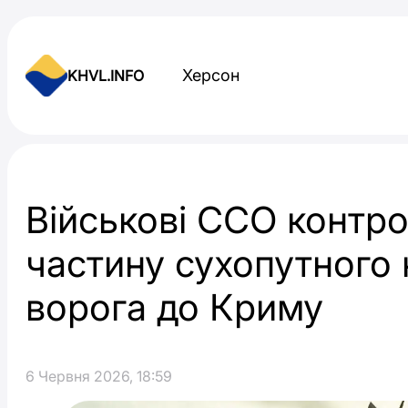
Skip to content
Херсон
KHVL.INFO
Новини України
Військові ССО контр
частину сухопутного
ворога до Криму
6 Червня 2026, 18:59