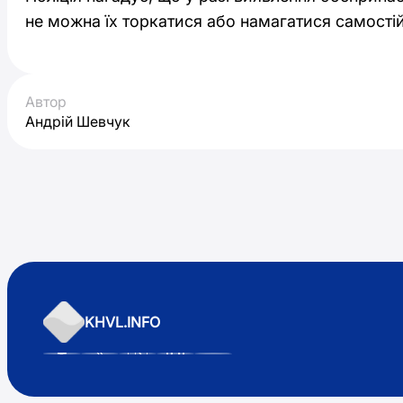
не можна їх торкатися або намагатися самостій
Автор
Андрій Шевчук
KHVL.INFO