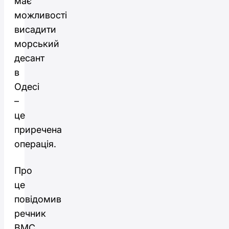
має
можливості
висадити
морський
десант
в
Одесі
–
це
приречена
операція.
Про
це
повідомив
речник
ВМС