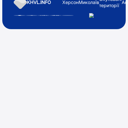
KHVL.INFO
Херсон
Миколаїв
Ан
території