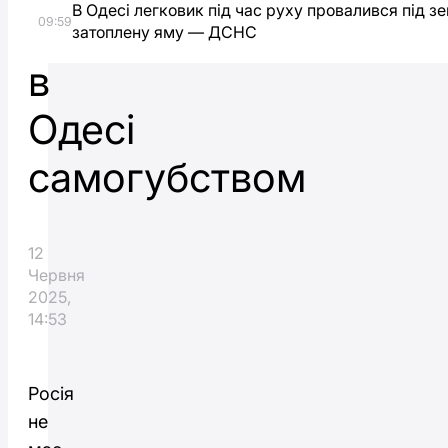
В Одесі легковик під час руху провалився під з
РФ
09:59
затоплену яму — ДСНС
в
Одесі
самогубством
12
Червня
2025,
14:53
Росія
не