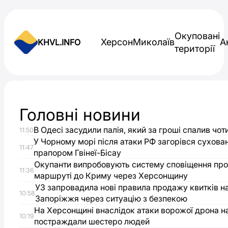
Skip to content
Окуповані
Херсон
Миколаїв
А
KHVL.INFO
території
Новини України
Головні новини
У
В Одесі засудили палія, який за гроші спалив чот
11:50
ВМС
У Чорному морі після атаки РФ загорівся сухова
11:47
прапором Гвінеї-Бісау
назвали
Окупанти випробовують систему сповіщення про
11:36
маршруті до Криму через Херсонщину
УЗ запровадила нові правила продажу квитків на
висадку
10:58
Запоріжжя через ситуацію з безпекою
На Херсонщині внаслідок атаки ворожої дрона н
десанту
10:19
постраждали шестеро людей