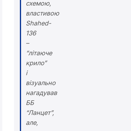
схемою,
властивою
Shahed-
136
–
“літаюче
крило”
і
візуально
нагадував
ББ
“Ланцет”,
але,