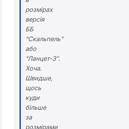
розмірах
версія
ББ
“Скальпель”
або
“Ланцет-3″.
Хоча.
Швидше,
щось
куди
більше
за
розмірами