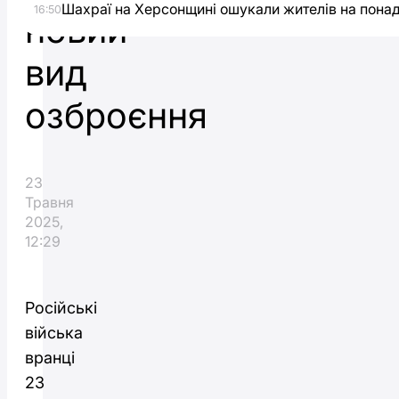
Шахраї на Херсонщині ошукали жителів на понад
16:50
новий
вид
озброєння
23
Травня
2025,
12:29
Російські
війська
вранці
23