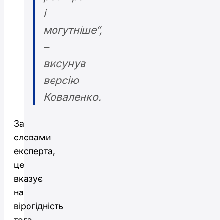
і
могутніше”,
–
висунув
версію
Коваленко.
За
словами
експерта,
це
вказує
на
вірогідність
того,