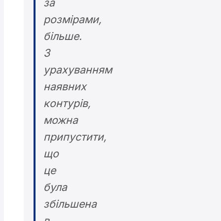
за
розмірами,
більше.
З
урахуванням
наявних
контурів,
можна
припустити,
що
це
була
збільшена
в