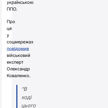
українською
ППО.
Про
це
у
соцмережах
повідомив
військовий
експерт
Олександр
Коваленко.
“В
ході
цього