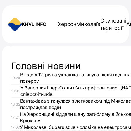
Skip to content
Окуповані
Херсон
Миколаїв
А
KHVL.INFO
території
Новини України
Головні новини
Російські
В Одесі 12-річна українка загинула після падіння
19:24
війська
поверху
У Запоріжжі переїхали п’ять прифронтових ЦНА
18:43
співробітників
випробували
Вантажівка зіткнулася з легковиком під Микола
18:32
постраждав водій
на
На Херсонщині віддали шану загиблому військо
17:24
Крюкову
Одесі
У Миколаєві Subaru збив чоловіка на електросам
17:07