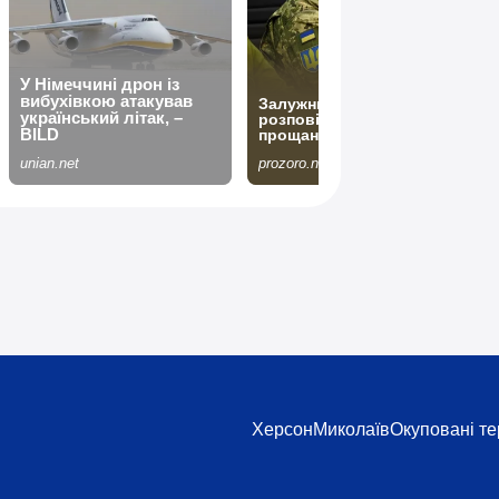
Херсон
Миколаїв
Окуповані те