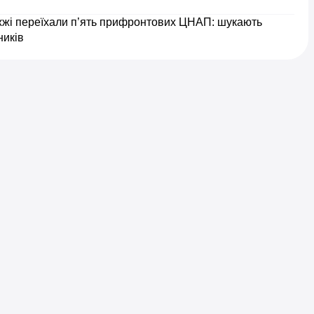
жжі переїхали п’ять прифронтових ЦНАП: шукають
ників