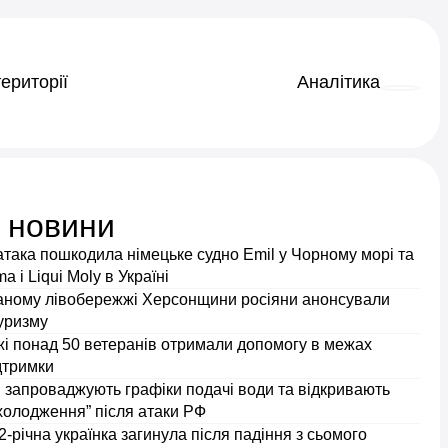
ериторії
Аналітика
і новини
атака пошкодила німецьке судно Emil у Чорному морі та
 і Liqui Moly в Україні
аному лівобережжі Херсонщини росіяни анонсували
уризму
і понад 50 ветеранів отримали допомогу в межах
дтримки
 запроваджують графіки подачі води та відкривають
холодження” після атаки РФ
2-річна українка загинула після падіння з сьомого