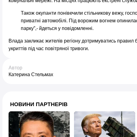
комунальні мережі. На місцях працюють екстрені служб
Також окупанти понівечили стільникову вежу, госпо
приватні автомобілі. Під ворожим вогнем опинилас
парку”,- йдеться у повідомленні.
Влада закликає жителів регіону дотримуватись правил 
укриттів під час повітряної тривоги.
Автор
Катерина Стельмах