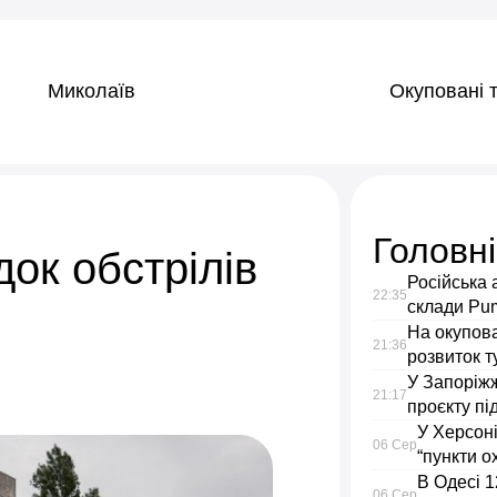
Миколаїв
Окуповані т
Головн
ок обстрілів
Російська 
22:35
склади Puma
На окупов
21:36
розвиток т
У Запоріжж
21:17
проєкту пі
У Херсоні
06 Сер
“пункти о
В Одесі 1
06 Сер