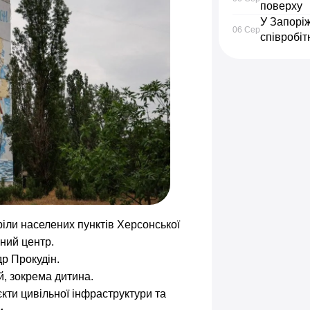
поверху
У Запорі
06 Сер
співробіт
ріли населених пунктів Херсонської
сний центр.
р Прокудін.
й, зокрема дитина.
єкти цивільної інфраструктури та