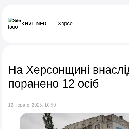
Skip to content
Херсон
KHVL.INFO
Новини України
На Херсонщині внаслід
поранено 12 осіб
12 Червня 2025, 10:50