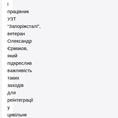
і
працівник
УЗТ
“Запоріжсталі”,
ветеран
Олександр
Єрмаков,
який
підкреслив
важливість
таких
заходів
для
реінтеграції
у
цивільне