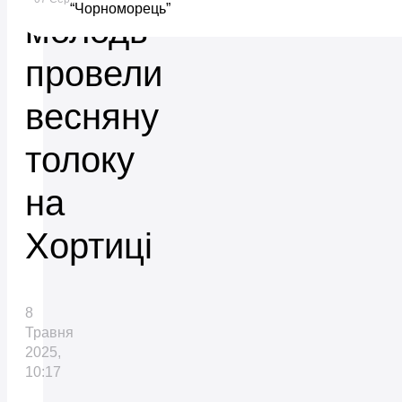
“Чорноморець”
молодь
провели
весняну
толоку
на
Хортиці
8
Травня
2025,
10:17