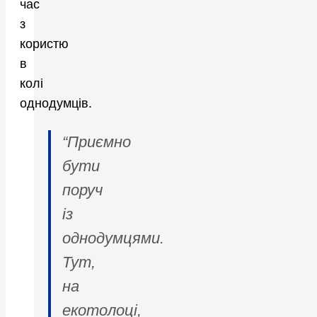
час
з
користю
в
колі
однодумців.
“Приємно
бути
поруч
із
однодумцями.
Тут,
на
екотолоці,