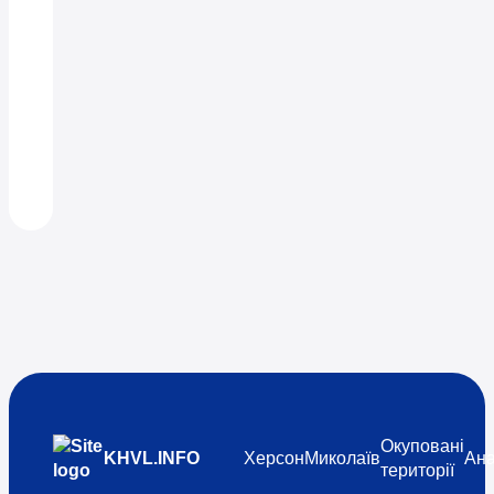
Окуповані
KHVL.INFO
Херсон
Миколаїв
Ана
території