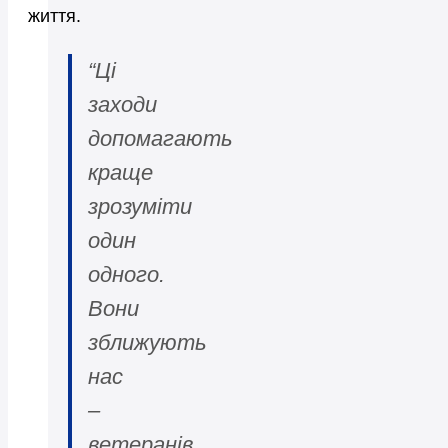
життя.
“Ці
заходи
допомагають
краще
зрозуміти
один
одного.
Вони
зближують
нас
–
ветеранів.