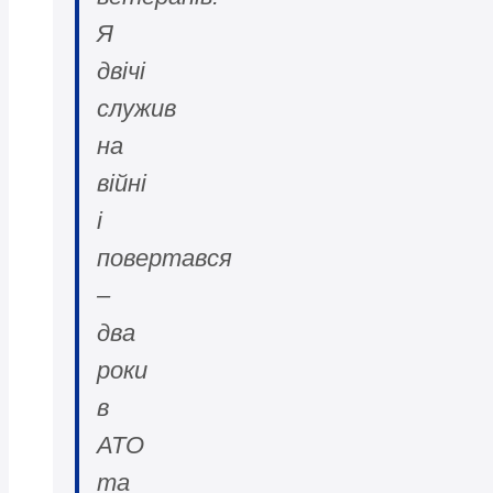
Я
двічі
служив
на
війні
і
повертався
–
два
роки
в
АТО
та