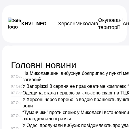
Skip to content
Окуповані
Херсон
Миколаїв
Ан
KHVL.INFO
території
Новини України
Головні новини
Ветерани
На Миколаївщині вибухнув боєприпас у пункті ме
07 Сер
російсько-
загиблий
У Запоріжжі 8 серпня не працюватиме комплекс “
07 Сер
Одещина стала першою за кількістю скарг на ТЦК
української
07 Сер
У Херсоні через перебої з водою працюють пункти
07 Сер
води
війни
“Туманчики” проти спеки: у Миколаєві встановили
07 Сер
охолоджувальні рамки
та
У Одесі пролунали вибухи: повідомляють про уда
07 Сер