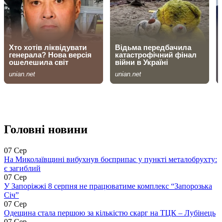
Головні новини
07 Сер
На Миколаївщині вибухнув боєприпас у пункті металобрухту:
є загиблий
07 Сер
У Запоріжжі 8 серпня не працюватиме комплекс “Запорозька
Січ”
07 Сер
Одещина стала першою за кількістю скарг на ТЦК – Лубінець
07 Сер