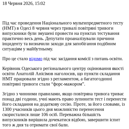
18 Червня 2026, 15:02
Під час проведення Національного мультипредметного тесту
(НМТ) в Одесі 8 червня через тривалі повітряні тривоги
випускники були змушені провести на пунктах тестування
практично весь день. Депутати проаналізували причини
інциденту та визначили заходи для запобігання подібним
ситуаціям у майбутньому.
Про це стало
відомо
під час засідання комісії з питань освіти.
Керівник Одеського регіонального центру оцінювання якості
освіти Анатолій Анісімов наголосив, що пункти складання
НМТ працювали згідно з регламентом, а багатогодинні
повітряні тривоги стали “форс-мажором”.
Згідно з чинними правилами, якщо повітряна тривога триває
понад дві години, учні мають право зупинити тест і перенести
його складання на додаткову сесію. Проте, за його словами, із
1300 учасників цього дня можливістю перенесення
скористалися лише 106 осіб. Переважна більшість
випускників вирішила дочекатися відбою, завершити іспит
того ж дня та отримати свої бали.