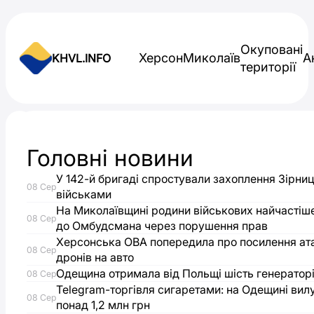
Skip to content
Окуповані
Херсон
Миколаїв
А
KHVL.INFO
території
Новини України
Головні новини
В
У 142-й бригаді спростували захоплення Зірниц
08 Сер
Одесі
військами
На Миколаївщині родини військових найчастіш
08 Сер
до Омбудсмана через порушення прав
театр
Херсонська ОВА попередила про посилення ат
08 Сер
дронів на авто
“Маски”
Одещина отримала від Польщі шість генераторі
08 Сер
Telegram-торгівля сигаретами: на Одещині вил
вкотре
08 Сер
понад 1,2 млн грн