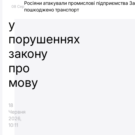
Росіяни атакували промислові підприємства З
викрили
08 Сер
пошкоджено транспорт
у
порушеннях
закону
про
мову
18
Червня
2026,
10:11