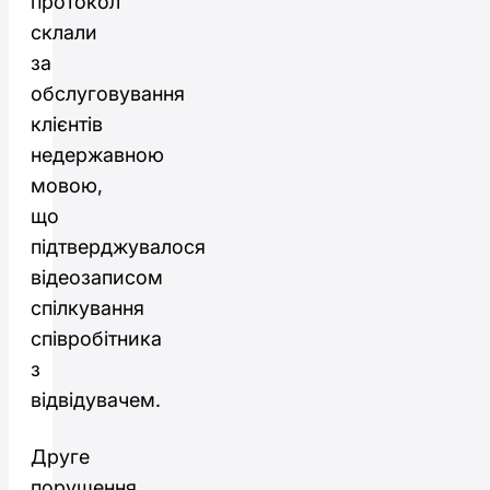
протокол
склали
за
обслуговування
клієнтів
недержавною
мовою,
що
підтверджувалося
відеозаписом
спілкування
співробітника
з
відвідувачем.
Друге
порушення