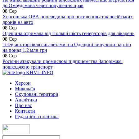
до Омбудсмана через порушення прав
08 Сер
Херсонська ОВА попередила про посилення атак російських
дронів на авто
08 Сер
Одещина отримала від Польщі шість генераторів для лікарень
08 Сер
Telegram-торгівля сигаретами: на Одещині вилучили партію
на понад 1,2 млн грн
08 Сер
Росіяни атакували промислові підприємства Запоріжжя:
пошкоджено транспорт
KHVL.INFO
Херсон
Миколаїв
Окуповані території
Аналітика
Про нас
Контакти
Редакційна політика