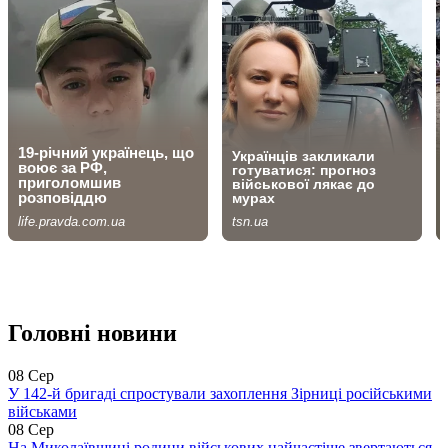
Головні новини
08 Сер
У 142-й бригаді спростували захоплення Зірниці російськими
військами
08 Сер
На Миколаївщині родини військових найчастіше звертаються