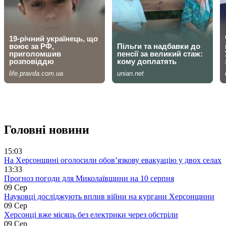
Головні новини
15:03
На Херсонщині оголосили обов’язкову евакуацію у двох селах
13:33
Прогноз погоди для Миколаївщини на 10 серпня
09 Сер
Науковці досліджують вплив війни на кургани Херсонщини
09 Сер
Херсонці вже місяць без електрики через обстріли
09 Сер