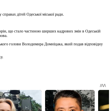
справах дітей Одеської міської ради.
торін, що стало частиною ширших кадрових змін в Одеській
нова.
іського голови Володимира Домніцака, який подав відповідну
у.