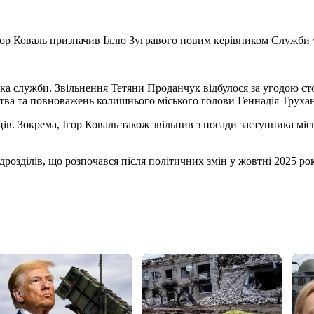
ор Коваль призначив Іллю Зугравого новим керівником Служби у 
ика служби. Звільнення Тетяни Проданчук відбулося за угодою с
нства та повноважень колишнього міського голови Геннадія Труха
ців. Зокрема, Ігор Коваль також звільнив з посади заступника м
розділів, що розпочався після політичних змін у жовтні 2025 рок