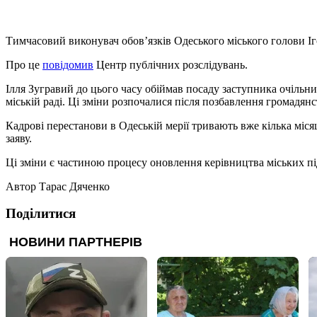
Тимчасовий виконувач обов’язків Одеського міського голови Іг
Про це
повідомив
Центр публічних розслідувань.
Ілля Зугравий до цього часу обіймав посаду заступника очільн
міській раді. Ці зміни розпочалися після позбавлення громадя
Кадрові перестанови в Одеській мерії тривають вже кілька міся
заяву.
Ці зміни є частиною процесу оновлення керівництва міських під
Автор
Тарас Дяченко
Поділитися