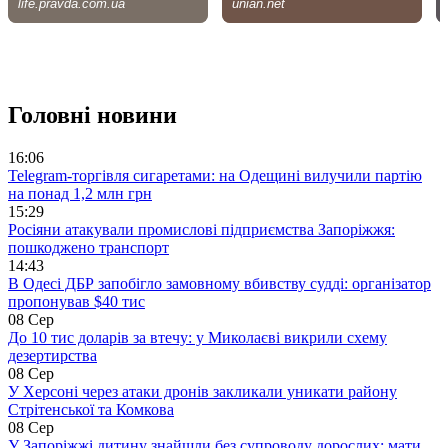
Головні новини
16:06
Telegram-торгівля сигаретами: на Одещині вилучили партію
на понад 1,2 млн грн
15:29
Росіяни атакували промислові підприємства Запоріжжя:
пошкоджено транспорт
14:43
В Одесі ДБР запобігло замовному вбивству судді: організатор
пропонував $40 тис
08 Сер
До 10 тис доларів за втечу: у Миколаєві викрили схему
дезертирства
08 Сер
У Херсоні через атаки дронів закликали уникати району
Стрітенської та Комкова
08 Сер
У Запоріжжі дитину знайшли без супроводу дорослих: мати