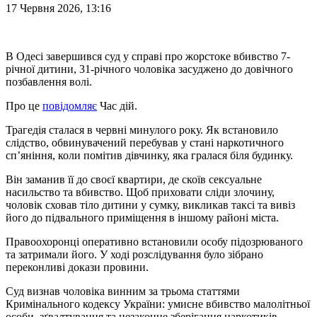
17 Червня 2026, 13:16
В Одесі завершився суд у справі про жорстоке вбивство 7-
річної дитини, 31-річного чоловіка засуджено до довічного
позбавлення волі.
Про це
повідомляє
Час дій.
Трагедія сталася в червні минулого року. Як встановило
слідство, обвинувачений перебував у стані наркотичного
сп’яніння, коли помітив дівчинку, яка гралася біля будинку.
Він заманив її до своєї квартири, де скоїв сексуальне
насильство та вбивство. Щоб приховати сліди злочину,
чоловік сховав тіло дитини у сумку, викликав таксі та вивіз
його до підвального приміщення в іншому районі міста.
Правоохоронці оперативно встановили особу підозрюваного
та затримали його. У ході розслідування було зібрано
переконливі докази провини.
Суд визнав чоловіка винним за трьома статтями
Кримінального кодексу України: умисне вбивство малолітньої
особи, зґвалтування та незаконне зберігання наркотиків.