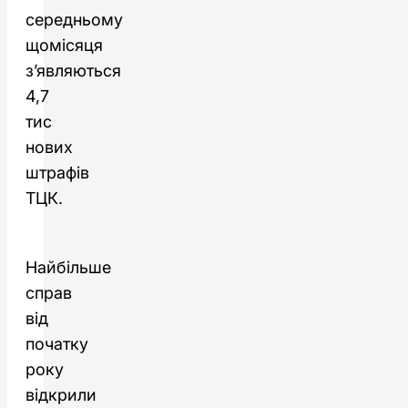
середньому
щомісяця
з’являються
4,7
тис
нових
штрафів
ТЦК.
Найбільше
справ
від
початку
року
відкрили