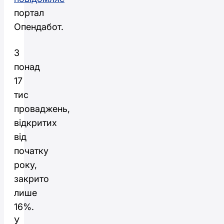
портал
Опендабот.
З
понад
17
тис
проваджень,
відкритих
від
початку
року,
закрито
лише
16%.
У