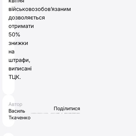
квітня
військовозобовʼязаним
дозволяється
отримати
50%
знижки
на
штрафи,
виписані
ТЦК.
Автор
Поділитися
Василь
Ткаченко