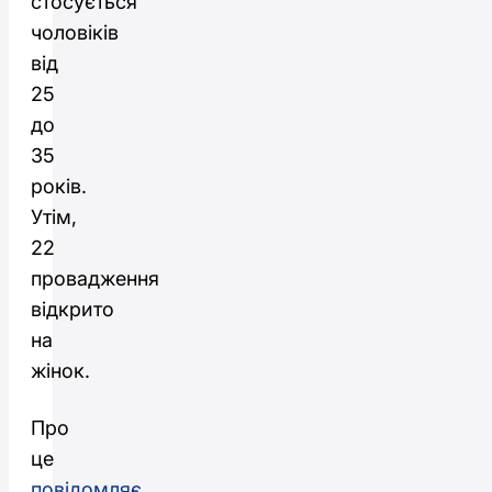
стосується
чоловіків
від
25
до
35
років.
Утім,
22
провадження
відкрито
на
жінок.
Про
це
повідомляє