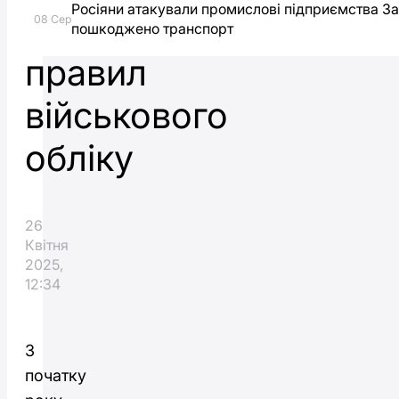
Росіяни атакували промислові підприємства З
порушення
08 Сер
пошкоджено транспорт
правил
військового
обліку
26
Квітня
2025,
12:34
З
початку