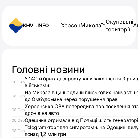
Skip to content
Окуповані
Херсон
Миколаїв
А
KHVL.INFO
території
Новини України
Головні новини
Українським
У 142-й бригаді спростували захоплення Зірниц
08 Сер
жінкам
військами
На Миколаївщині родини військових найчастіш
08 Сер
до Омбудсмана через порушення прав
виписують
Херсонська ОВА попередила про посилення ат
08 Сер
дронів на авто
штрафи
Одещина отримала від Польщі шість генераторі
08 Сер
Telegram-торгівля сигаретами: на Одещині вил
за
08 Сер
понад 1,2 млн грн