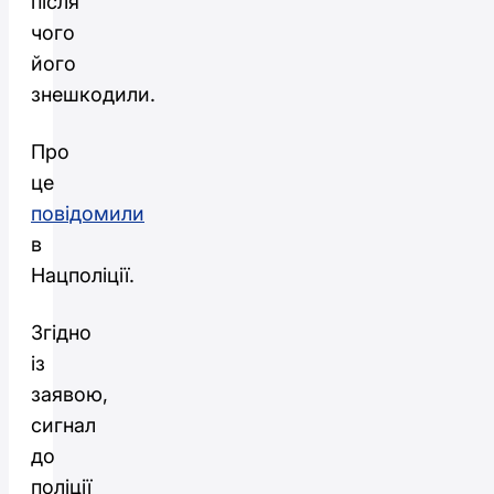
після
чого
його
знешкодили.
Про
це
повідомили
в
Нацполіції.
Згідно
із
заявою,
сигнал
до
поліції