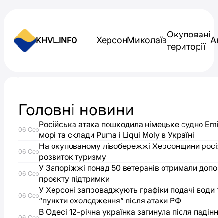
Skip to content
Окуповані
Херсон
Миколаїв
А
KHVL.INFO
території
Новини України
Головні новини
У
Російська атака пошкодила німецьке судно Emi
06 Сер
Запоріжжі
морі та склади Puma і Liqui Moly в Україні
На окупованому лівобережжі Херсонщини росі
06 Сер
розвиток туризму
сапери
У Запоріжжі понад 50 ветеранів отримали доп
06 Сер
проєкту підтримки
знешкодили
У Херсоні запроваджують графіки подачі води 
06 Сер
“пункти охолодження” після атаки РФ
“Герань”
В Одесі 12-річна українка загинула після падін
06 Сер