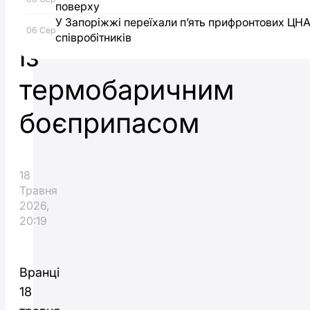
поверху
окупантів
У Запоріжжі переїхали п’ять прифронтових ЦН
06 Сер
співробітників
із
термобаричним
боєприпасом
18
Травня
2026,
20:19
Вранці
18