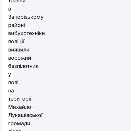
травня
в
Запорізькому
районі
вибухотехніки
поліції
виявили
ворожий
безпілотник
у
полі
на
території
Михайло-
Лукашівської
громади,