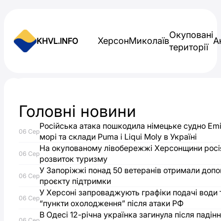
Skip to content
Окуповані
Херсон
Миколаїв
А
KHVL.INFO
території
Новини України
Головні новини
У
Російська атака пошкодила німецьке судно Emi
06 Сер
Миколаєві
морі та склади Puma і Liqui Moly в Україні
На окупованому лівобережжі Херсонщини росі
06 Сер
розвиток туризму
виступили
У Запоріжжі понад 50 ветеранів отримали доп
06 Сер
проєкту підтримки
ансамблі
У Херсоні запроваджують графіки подачі води 
06 Сер
“пункти охолодження” після атаки РФ
ударних
В Одесі 12-річна українка загинула після падін
06 Сер