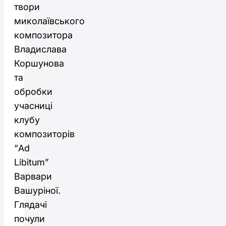
твори
миколаївського
композитора
Владислава
Коршунова
та
обробки
учасниці
клубу
композиторів
“Ad
Libitum”
Варвари
Вашуріної.
Глядачі
почули