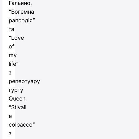
Гальяно,
“Богемна
рапсодія”
та
“Love
of
my
life”
з
репертуару
гурту
Queen,
“Stivali
e
colbacco”
з