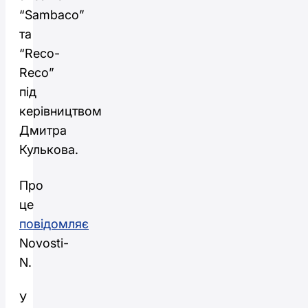
“Sambaco”
та
“Reco-
Reco”
під
керівництвом
Дмитра
Кулькова.
Про
це
повідомляє
Novosti-
N.
У