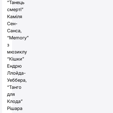
“Танець
смерті”
Каміля
Сен-
Санса,
“Memory”
з
мюзиклу
“Кішки”
Ендрю
Ллойда-
Уеббера,
“Танго
для
Клода”
Рішара