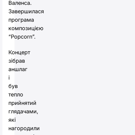
Валенса.
Завершилася
програма
композицією
“Popcorn”.
Концерт
зібрав
аншлаг
і
був
тепло
прийнятий
глядачами,
які
нагородили