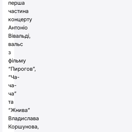
перша
частина
концерту
Антоніо
Вівальді,
вальс
з
фільму
“Пирогов”,
“Ча-
ча-
ча”
та
“Жнива”
Владислава
Коршунова,