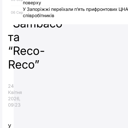
поверху
інструментів
У Запоріжжі переїхали п’ять прифронтових ЦН
06 Сер
співробітників
“Sambaco”
та
“Reco-
Reco”
24
Квітня
2026,
09:23
У