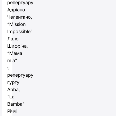
репертуару
Адріано
Челентано,
“Mission
Impossible”
Лало
Шифріна,
“Мама
mia”
з
репертуару
гурту
Abba,
“La
Bamba”
Річчі