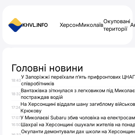
Skip to content
Окуповані
Херсон
Миколаїв
А
KHVL.INFO
території
Новини України
Головні новини
У
У Запоріжжі переїхали п’ять прифронтових ЦНА
18:43
Херсоні
співробітників
Вантажівка зіткнулася з легковиком під Микола
18:32
постраждав водій
середня
На Херсонщині віддали шану загиблому військо
17:24
Крюкову
заробітна
У Миколаєві Subaru збив чоловіка на електросам
17:07
Шахраї на Херсонщині ошукали жителів на понад
16:50
плата
Окупанти демонтували дах школи на Херсонщині
16:33