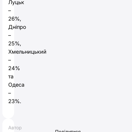
Луцьк
–
26%,
Дніпро
–
25%,
Хмельницький
–
24%
та
Одеса
–
23%.
Автор
Поділитися