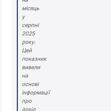
місяць
у
серпні
2025
року.
Цей
показник
вивели
на
основі
інформації
про
дохід