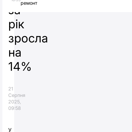
ремонт
за
рік
зросла
на
14%
21
Серпня
2025,
09:58
У