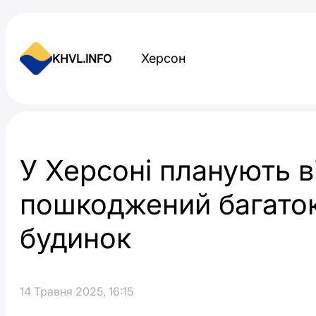
Skip to content
Херсон
KHVL.INFO
Новини України
У Херсоні планують в
пошкоджений багато
будинок
14 Травня 2025, 16:15