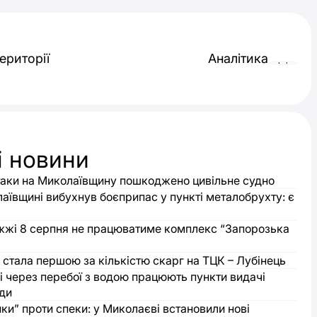
ериторії
Аналітика
і новини
таки на Миколаївщину пошкоджено цивільне судно
аївщині вибухнув боєприпас у пункті металобрухту: є
жжі 8 серпня не працюватиме комплекс “Запорозька
стала першою за кількістю скарг на ТЦК – Лубінець
і через перебої з водою працюють пункти видачі
оди
ки” проти спеки: у Миколаєві встановили нові