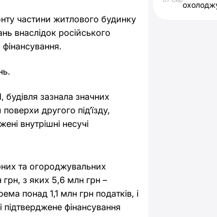
охолодж
онту частини житлового будинку
ань внаслідок російського
 фінансування.
нь.
 будівля зазнала значних
поверхи другого під’їзду,
жені внутрішні несучі
рних та огороджувальних
 грн, з яких 5,6 млн грн –
рема понад 1,1 млн грн податків, і
зі підтверджене фінансування