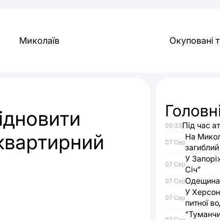
Миколаїв
Окуповані т
Головн
ідновити
Під час а
09:33
квартирний
На Микол
07 Сер
загиблий
У Запорі
07 Сер
Січ”
Одещина 
07 Сер
У Херсон
07 Сер
питної в
“Туманчи
07 Сер