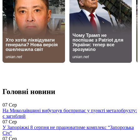
Головні новини
07 Сер
На Миколаївщині вибухнув боєприпас у пункті металобрухту:
є загиблий
07 Сер
У Запоріжжі 8 серпня не працюватиме комплекс “Запорозька
Січ”
07 Сер