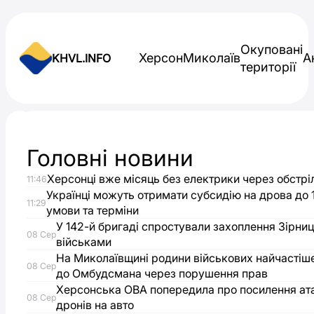
Skip to content
Окуповані
Херсон
Миколаїв
А
KHVL.INFO
території
Новини України
Головні новини
У
Херсонці вже місяць без електрики через обстрі
11:46
державну
Українці можуть отримати субсидію на дрова до 1
11:29
умови та терміни
власність
У 142-й бригаді спростували захоплення Зірниц
08 Сер
військами
На Миколаївщині родини військових найчастіш
повернули
08 Сер
до Омбудсмана через порушення прав
Херсонська ОВА попередила про посилення ат
понад
08 Сер
дронів на авто