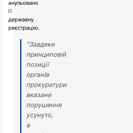
анульовано
її
державну
реєстрацію.
“Завдяки
принциповій
позиції
органів
прокуратури
вказане
порушення
усунуто,
а