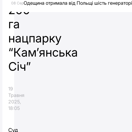
Одещина отримала від Польщі шість генераторі
08 Сер
200
га
нацпарку
“Кам’янська
Січ”
19
Травня
2025,
18:05
Суд