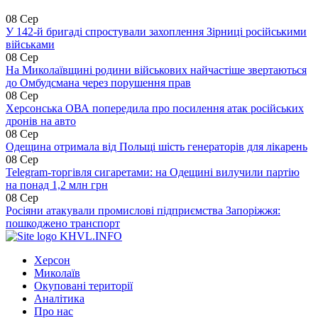
08 Сер
У 142-й бригаді спростували захоплення Зірниці російськими
військами
08 Сер
На Миколаївщині родини військових найчастіше звертаються
до Омбудсмана через порушення прав
08 Сер
Херсонська ОВА попередила про посилення атак російських
дронів на авто
08 Сер
Одещина отримала від Польщі шість генераторів для лікарень
08 Сер
Telegram-торгівля сигаретами: на Одещині вилучили партію
на понад 1,2 млн грн
08 Сер
Росіяни атакували промислові підприємства Запоріжжя:
пошкоджено транспорт
KHVL.INFO
Херсон
Миколаїв
Окуповані території
Аналітика
Про нас