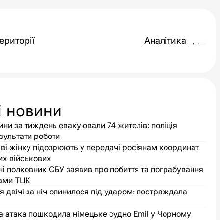
ериторії
Аналітика
і новини
ни за тиждень евакуювали 74 жителів: поліція
зультати роботи
ві жінку підозрюють у передачі росіянам координат
их військових
і полковник СБУ заявив про побиття та пограбування
ами ТЦК
 двічі за ніч опинилося під ударом: постраждала
а атака пошкодила німецьке судно Emil у Чорному