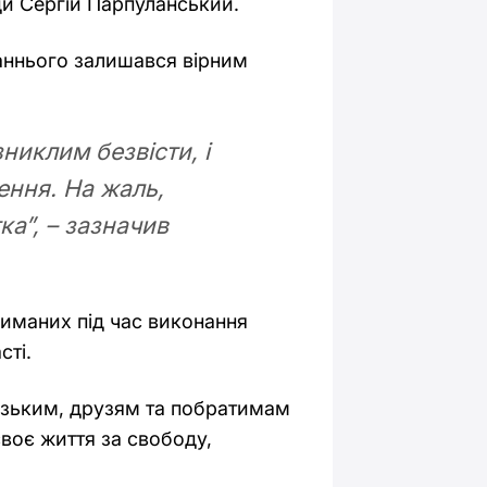
ди Сергій Парпуланський.
аннього залишався вірним
никлим безвісти, і
ення. На жаль,
ка”, – зазначив
риманих під час виконання
сті.
лизьким, друзям та побратимам
воє життя за свободу,