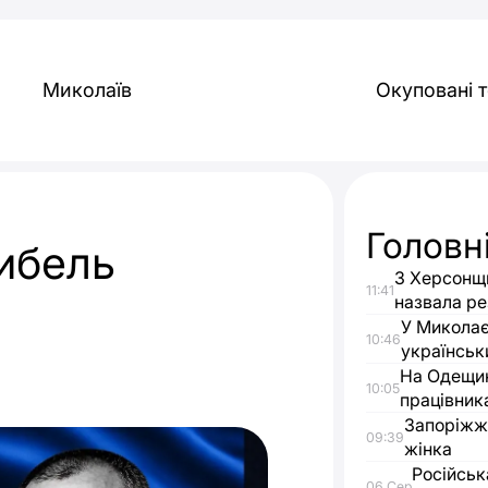
Миколаїв
Окуповані т
Головн
гибель
З Херсонщи
11:41
назвала ре
У Миколає
10:46
українськ
На Одещин
10:05
працівник
Запоріжжя
09:39
жінка
Російськ
06 Сер