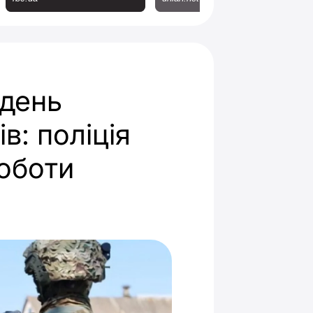
ждень
в: поліція
роботи