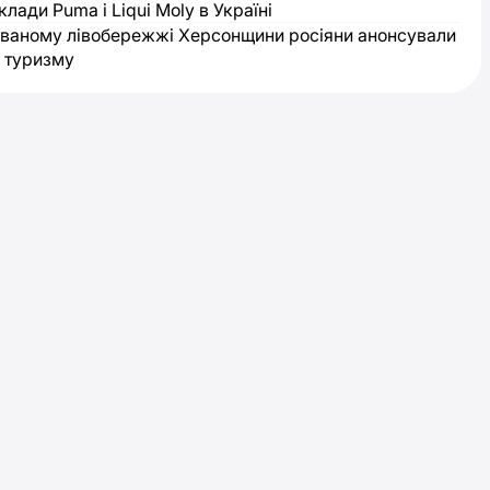
клади Puma і Liqui Moly в Україні
ваному лівобережжі Херсонщини росіяни анонсували
 туризму