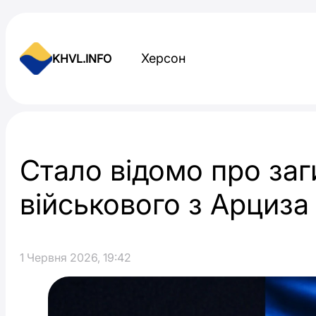
Skip to content
Херсон
KHVL.INFO
Новини України
Стало відомо про за
військового з Арциза
1 Червня 2026, 19:42