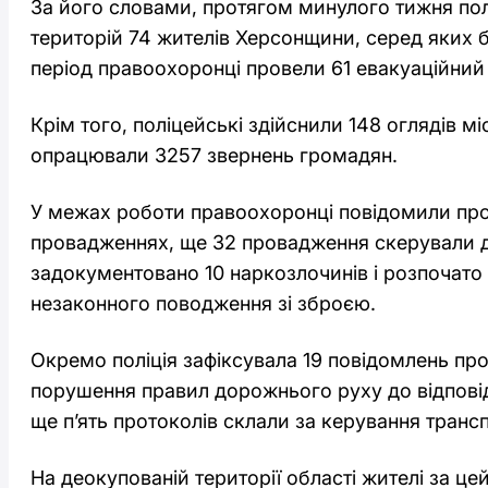
За його словами, протягом минулого тижня пол
територій 74 жителів Херсонщини, серед яких б
період правоохоронці провели 61 евакуаційний 
Крім того, поліцейські здійснили 148 оглядів мі
опрацювали 3257 звернень громадян.
У межах роботи правоохоронці повідомили про
провадженнях, ще 32 провадження скерували д
задокументовано 10 наркозлочинів і розпочато
незаконного поводження зі зброєю.
Окремо поліція зафіксувала 19 повідомлень пр
порушення правил дорожнього руху до відповід
ще п’ять протоколів склали за керування трансп
На деокупованій території області жителі за ц