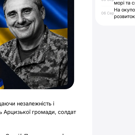
морі та с
На окупо
06 Сер
розвиток
щаючи незалежність і
ль Арцизької громади, солдат