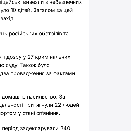
іцейські вивезли з небезпечних
уло 10 дітей. Загалом за цей
захід.
сць російських обстрілів та
 підозру у 27 кримінальних
о суду. Також було
 два провадження за фактами
о домашнє насильство. За
альності притягнули 22 людей,
ортом у стані сп’яніння.
ей період задекларували 340