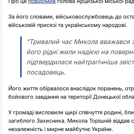
Про це
повідомив
голова Арцизької міської ра
За його словами, військовослужбовець до ост
військовій присязі та українському народові.
“Тривалий час Микола вважався з
його рідні жили надією на поверн
підтвердилася найтрагічніша звіст
посадовець.
Його життя обірвалося внаслідок поранень, от
бойового завдання на території Донецької обла
У громаді висловили щирі співчуття родині, б
загиблого Захисника. Микола Торішній віддав с
незалежність і мирне майбутнє України.