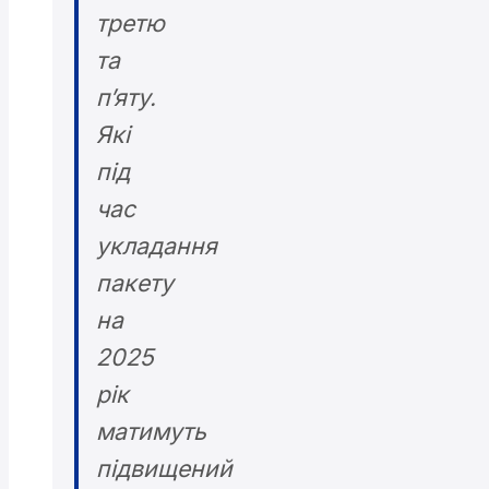
третю
та
п’яту.
Які
під
час
укладання
пакету
на
2025
рік
матимуть
підвищений