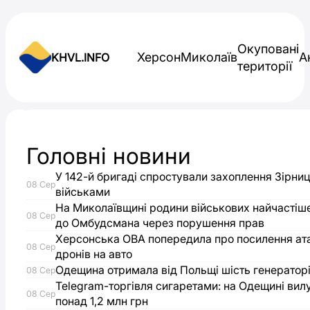
Skip to content
Окуповані
Херсон
Миколаїв
А
KHVL.INFO
території
Новини України
Головні новини
“Спроможна
У 142-й бригаді спростували захоплення Зірниц
08 Сер
мережа”:
військами
На Миколаївщині родини військових найчастіш
08 Сер
до Омбудсмана через порушення прав
у
Херсонська ОВА попередила про посилення ат
08 Сер
дронів на авто
Миколаєві
Одещина отримала від Польщі шість генераторі
08 Сер
Telegram-торгівля сигаретами: на Одещині вил
замість
08 Сер
понад 1,2 млн грн