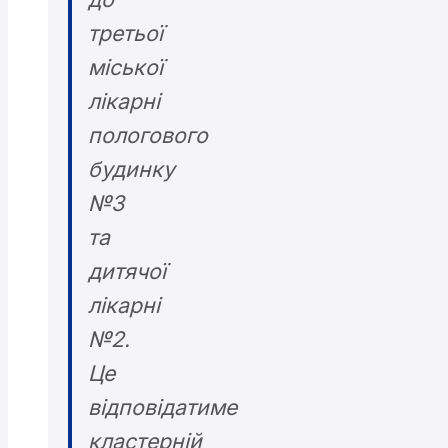
третьої
міської
лікарні
пологового
будинку
№3
та
дитячої
лікарні
№2.
Це
відповідатиме
кластерній