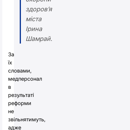
здоров’я
міста
Ірина
Шамрай.
За
їх
словами,
медперсонал
в
результаті
реформи
не
звільнятимуть,
адже