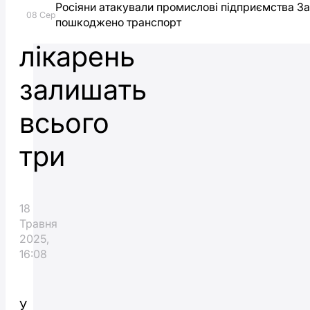
Росіяни атакували промислові підприємства З
семи
08 Сер
пошкоджено транспорт
лікарень
залишать
всього
три
18
Травня
2025,
16:08
У