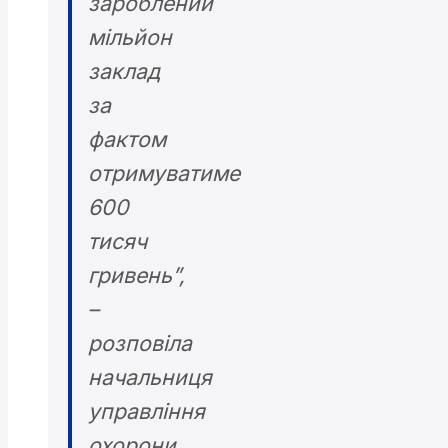
зароблений
мільйон
заклад
за
фактом
отримуватиме
600
тисяч
гривень”,
–
розповіла
начальниця
управління
охорони