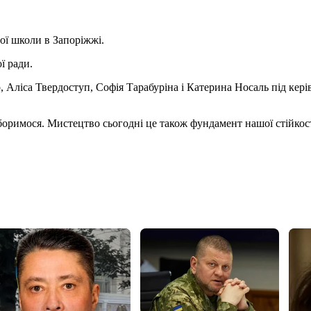
ьої школи в Запоріжжі.
ї ради.
 Аліса Твердоступ, Софія Тарабуріна і Катерина Носаль під кер
боримося. Мистецтво сьогодні це також фундамент нашої стійкості