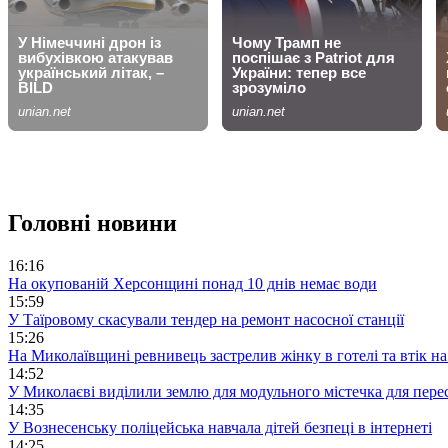
Головні новини
16:16
На окупованій Херсонщині понад 10 днів немає води
15:59
У Таїровому скасували тендер на ремонт насосної станції
15:26
На Миколаївщині ревнивець застрелив жінку в готелі та втік н
14:52
У Миколаєві виділили землю для модульного містечка для пере
14:35
У Вознесенську поліцейська навчала дітей безпеці в інтернеті
14:25