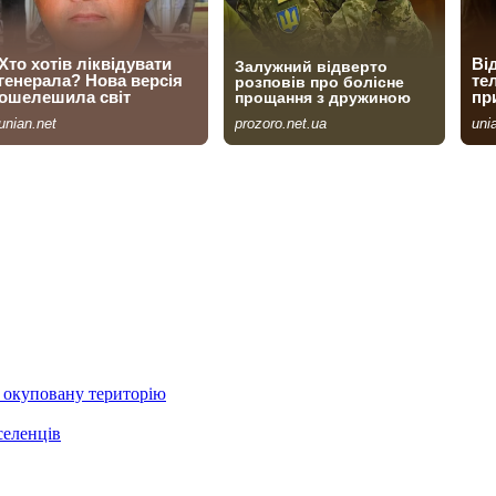
а окуповану територію
селенців