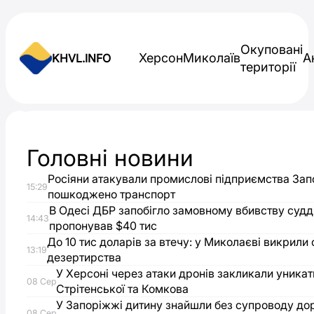
Skip to content
Окуповані
Херсон
Миколаїв
А
KHVL.INFO
території
Новини України
Головні новини
“Шахед
Росіяни атакували промислові підприємства Зап
15:29
впав
пошкоджено транспорт
В Одесі ДБР запобігло замовному вбивству судді
14:43
пропонував $40 тис
прямо
До 10 тис доларів за втечу: у Миколаєві викрили
13:19
дезертирства
на
У Херсоні через атаки дронів закликали уника
08 Сер
Стрітенської та Комкова
будинок”:
У Запоріжжі дитину знайшли без супроводу до
08 Сер