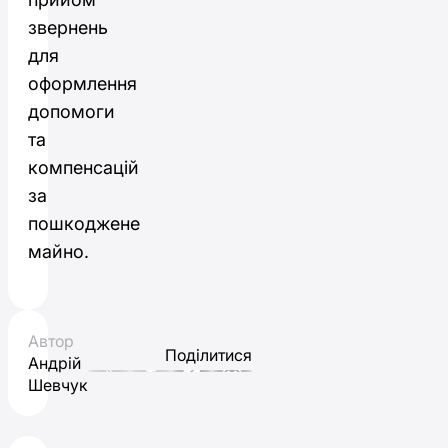
звернень
для
оформлення
допомоги
та
компенсацій
за
пошкоджене
майно.
Автор
Поділитися
Андрій
Шевчук