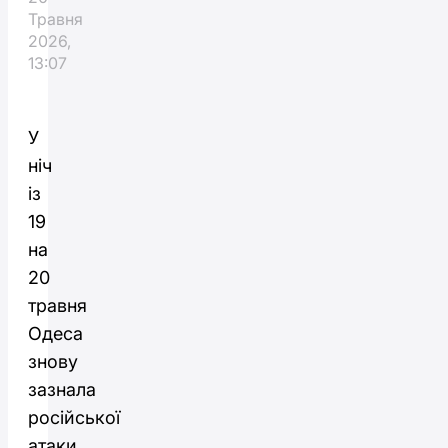
Травня
2026,
13:07
У
ніч
із
19
на
20
травня
Одеса
знову
зазнала
російської
атаки