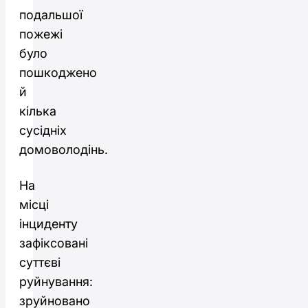
подальшої
пожежі
було
пошкоджено
й
кілька
сусідніх
домоволодінь.
На
місці
інциденту
зафіксовані
суттєві
руйнування:
зруйновано