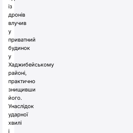
із
дронів
влучив
у
приватний
будинок
у
Хаджибейському
районі,
практично
знищивши
його.
Унаслідок
ударної
хвилі
і