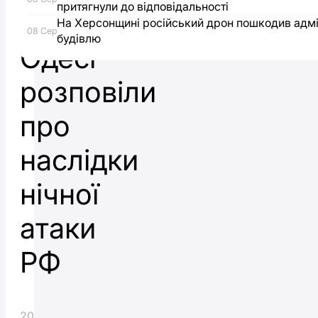
притягнули до відповідальності
в
На Херсонщині російський дрон пошкодив адмі
08 Сер
будівлю
Одесі
розповіли
про
наслідки
нічної
атаки
РФ
20