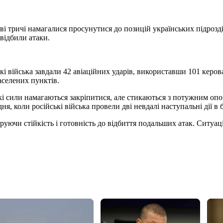
і тричі намагалися просунутися до позицій українських підрозд
відбили атаки.
кі війська завдали 42 авіаційних ударів, використавши 101 керов
аселених пунктів.
ські сили намагаються закріпитися, але стикаються з потужним о
я, коли російські війська провели дві невдалі наступальні дії в 
руючи стійкість і готовність до відбиття подальших атак. Ситуац