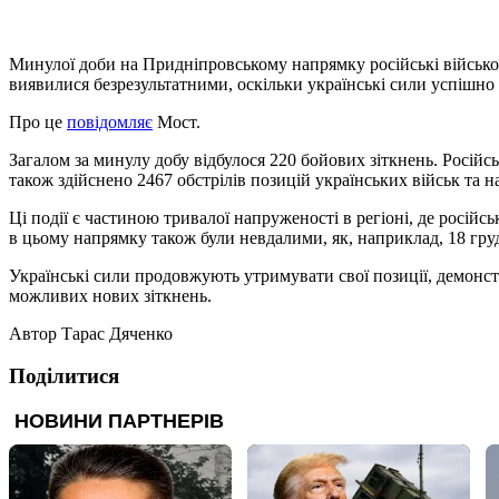
Минулої доби на Придніпровському напрямку російські військов
виявилися безрезультатними, оскільки українські сили успішно 
Про це
повідомляє
Мост.
Загалом за минулу добу відбулося 220 бойових зіткнень. Російсь
також здійснено 2467 обстрілів позицій українських військ та н
Ці події є частиною тривалої напруженості в регіоні, де росій
в цьому напрямку також були невдалими, як, наприклад, 18 грудн
Українські сили продовжують утримувати свої позиції, демонст
можливих нових зіткнень.
Автор
Тарас Дяченко
Поділитися