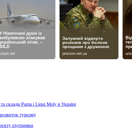
та склади Puma і Liqui Moly в Україні
розвиток туризму
роєкту підтримки