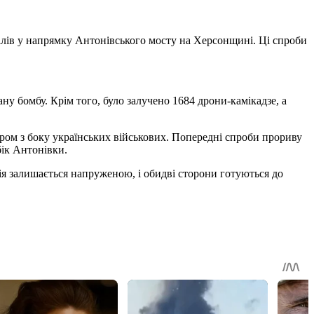
ілів у напрямку Антонівського мосту на Херсонщині. Ці спроби
ану бомбу. Крім того, було залучено 1684 дрони-камікадзе, а
пором з боку українських військових. Попередні спроби прориву
бік Антонівки.
ія залишається напруженою, і обидві сторони готуються до