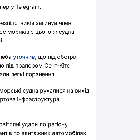
пер у Telegram.
езпілотників загинув член
оє моряків з цього ж судна
і.
улеба
уточнив
, що під обстріл
о під прапором Сент-Кітс і
али легкі поранення.
морські судна рухалися на вихід
Портова інфраструктура
вітряні удари по регіону
антів по вантажних автомобілях,