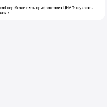
жжі переїхали п’ять прифронтових ЦНАП: шукають
тників