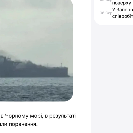
поверху
У Запорі
06 Сер
співробі
 в Чорному морі, в результаті
али поранення.