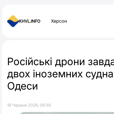
Skip to content
Херсон
KHVL.INFO
Новини України
Російські дрони завд
двох іноземних судна
Одеси
19 Червня 2026, 09:39