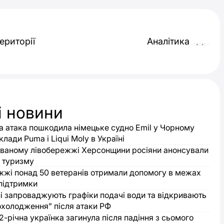
ериторії
Аналітика
і новини
а атака пошкодила німецьке судно Emil у Чорному
клади Puma і Liqui Moly в Україні
ваному лівобережжі Херсонщини росіяни анонсували
 туризму
жжі понад 50 ветеранів отримали допомогу в межах
підтримки
і запроваджують графіки подачі води та відкривають
охолодження” після атаки РФ
12-річна українка загинула після падіння з сьомого