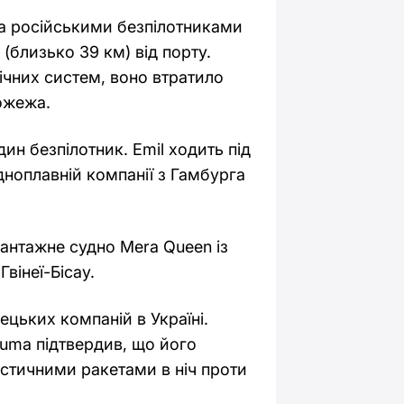
ма російськими безпілотниками
(близько 39 км) від порту.
нічних систем, воно втратило
ожежа.
дин безпілотник. Emil ходить під
дноплавній компанії з Гамбурга
антажне судно Mera Queen із
вінеї-Бісау.
ецьких компаній в Україні.
uma підтвердив, що його
лістичними ракетами в ніч проти