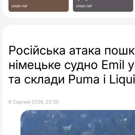
Російська атака пош
німецьке судно Emil 
та склади Puma і Liqui
6 Серпня 2026, 22:35