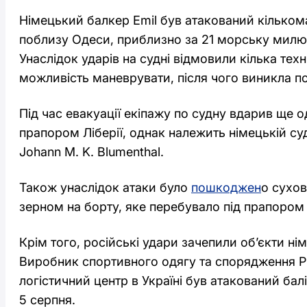
Німецький балкер Emil був атакований кілько
поблизу Одеси, приблизно за 21 морську милю 
Унаслідок ударів на судні відмовили кілька тех
можливість маневрувати, після чого виникла п
Під час евакуації екіпажу по судну вдарив ще о
прапором Ліберії, однак належить німецькій су
Johann M. K. Blumenthal.
Також унаслідок атаки було
пошкоджен
о сухов
зерном на борту, яке перебувало під прапором Г
Крім того, російські удари зачепили об’єкти нім
Виробник спортивного одягу та спорядження P
логістичний центр в Україні був атакований ба
5 серпня.