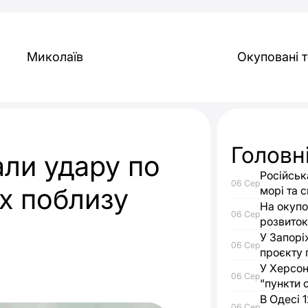
Миколаїв
Окуповані т
Головн
али удару по
Російськ
06 Сер
х поблизу
морі та с
На окупо
06 Сер
розвиток
У Запорі
06 Сер
проєкту 
У Херсон
06 Сер
“пункти 
В Одесі 
06 Сер