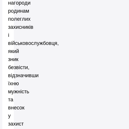
нагороди
родинам
полеглих
захисників
і
військовослужбовця,
який
зник
безвісти,
відзначивши
їхню
мужність
та
внесок
у
захист