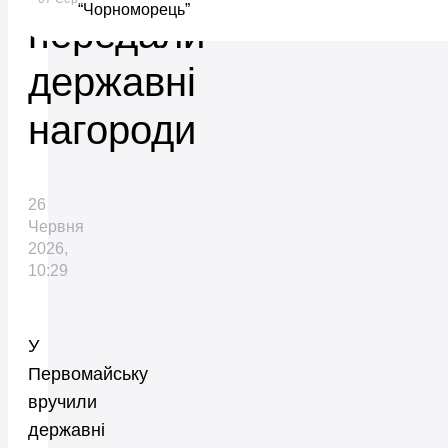
“Чорноморець”
передали
державні
нагороди
26
Червня
2026,
10:29
У
Первомайську
вручили
державні