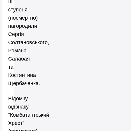
III
ступеня
(посмертно)
нагородили
Сергія
Солтановського,
Романа
Салабая
та
Костянтина
Щербаченка.
Відомчу
відзнаку
“Комбатантський
Хрест”