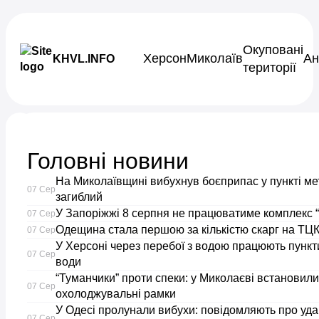
Skip to content
Окуповані
Херсон
Миколаїв
Ан
KHVL.INFO
території
Новини України
Головні новини
Родинам
На Миколаївщині вибухнув боєприпас у пункті ме
07 Сер
полеглих
загиблий
У Запоріжжі 8 серпня не працюватиме комплекс “
07 Сер
Одещина стала першою за кількістю скарг на ТЦК
воїнів
07 Сер
У Херсоні через перебої з водою працюють пункти
07 Сер
води
у
“Туманчики” проти спеки: у Миколаєві встановили
07 Сер
охолоджувальні рамки
Первомайську
У Одесі пролунали вибухи: повідомляють про уда
07 Сер