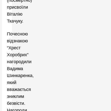
(посмертно)
присвоїли
Віталію
Ткачуку.
Почесною
відзнакою
“Хрест
Хоробрих”
нагородили
Вадима
Шинкаренка,
який
вважається
зниклим
безвісти.
Нагороди