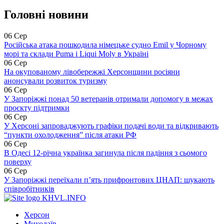
Головні новини
06 Сер
Російська атака пошкодила німецьке судно Emil у Чорному
морі та склади Puma і Liqui Moly в Україні
06 Сер
На окупованому лівобережжі Херсонщини росіяни
анонсували розвиток туризму
06 Сер
У Запоріжжі понад 50 ветеранів отримали допомогу в межах
проєкту підтримки
06 Сер
У Херсоні запроваджують графіки подачі води та відкривають
“пункти охолодження” після атаки РФ
06 Сер
В Одесі 12-річна українка загинула після падіння з сьомого
поверху
06 Сер
У Запоріжжі переїхали п’ять прифронтових ЦНАП: шукають
співробітників
KHVL.INFO
Херсон
Миколаїв