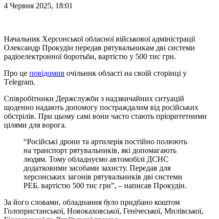
4 Червня 2025, 18:01
Начальник Херсонської обласної військової адміністрації
Олександр Прокудін передав рятувальникам дві системи
радіоелектронної боротьби, вартістю у 500 тис грн.
Про це
повідомив
очільник області на своїй сторінці у
Тelegram.
Співробітники Держслужби з надзвичайних ситуацій
щоденно надають допомогу постраждалим від російських
обстрілів. При цьому самі вони часто стають пріоритетними
цілями для ворога.
“Російські дрони та артилерія постійно полюють
на транспорт рятувальників, які допомагають
людям. Тому обладнуємо автомобілі ДСНС
додатковими засобами захисту. Передав для
херсонських загонів рятувальників дві системи
РЕБ, вартістю 500 тис грн”, – написав Прокудін.
За його словами, обладнання було придбано коштом
Голопристанської, Новокаховської, Генічеської, Милівської,