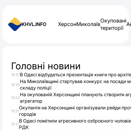
Skip to content
Окуповані
Херсон
Миколаїв
А
KHVL.INFO
території
Новини України
Головні новини
Правозахисники
В Одесі відбудеться презентація книги про архі
16:57
просять
На Миколаївщині стартував конкурс на посади 
16:25
складу поліції
ООН
На окупованій Херсонщині планують створити а
15:53
агрегатор
Окупанти на Херсонщині організували рейди про
захистити
15:21
городів
В Одесі помітили агресивного озброєного чолові
громадян
15:17
РДК