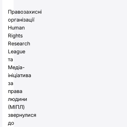
Правозахисні
організації
Human
Rights
Research
League
та
Медіа-
ініціатива
за
права
людини
(МІПЛ)
звернулися
до