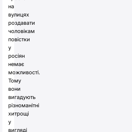
на
вулицях
роздавати
чоловікам
повістки
у
росіян
немає
можливості.
Тому
вони
вигадують
різноманітні
хитрощі
у
вигляді