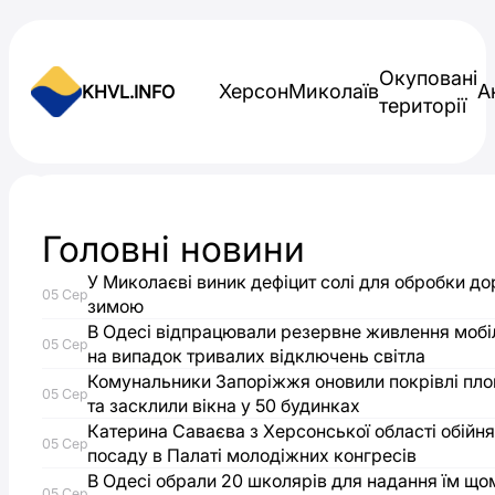
Skip to content
Окуповані
Херсон
Миколаїв
А
KHVL.INFO
території
Новини України
Головні новини
Повістки
У Миколаєві виник дефіцит солі для обробки до
05 Сер
під
зимою
В Одесі відпрацювали резервне живлення мобіл
05 Сер
на випадок тривалих відключень світла
час
Комунальники Запоріжжя оновили покрівлі пл
05 Сер
та засклили вікна у 50 будинках
роздачі
Катерина Саваєва з Херсонської області обійня
05 Сер
посаду в Палаті молодіжних конгресів
гуманітарної
В Одесі обрали 20 школярів для надання їм що
05 Сер