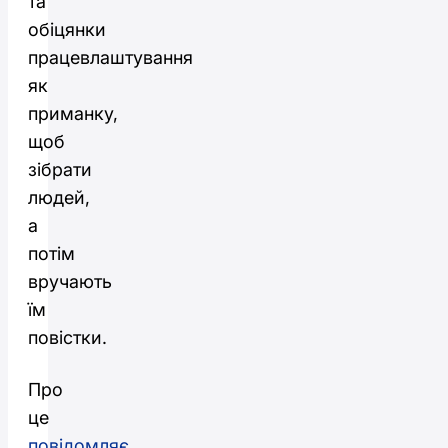
та
обіцянки
працевлаштування
як
приманку,
щоб
зібрати
людей,
а
потім
вручають
їм
повістки.
Про
це
повідомляє