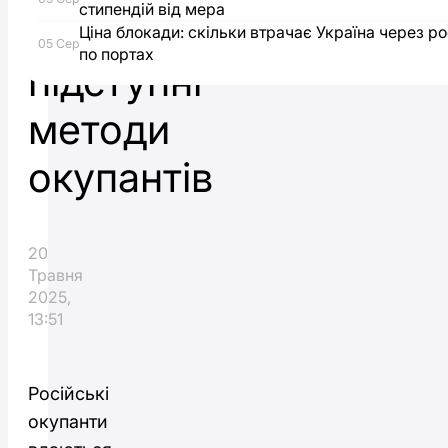
стипендій від мера
допомоги:
Ціна блокади: скільки втрачає Україна через ро
05 Сер
по портах
підступні
методи
окупантів
20
Травня
2025,
13:51
Російські
окупанти