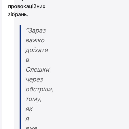
провокаційних
зібрань.
“Зараз
важко
доїхати
в
Олешки
через
обстріли,
тому,
як
я
вже