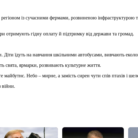
регіоном із сучасними фермами, розвиненою інфраструктурою та
и отримують гідну оплату й підтримку від держави та громад.
. Діти їдуть на навчання шкільними автобусами, вивчають екологі
ять свята, ярмарки, розвивають культурне життя.
е майбутнє. Небо – мирне, а замість сирен чути спів птахів і шел
 війни.