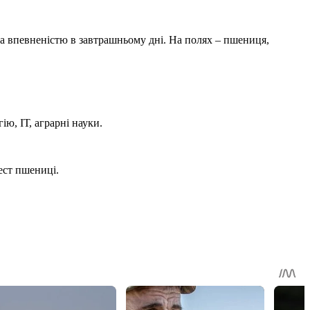
 впевненістю в завтрашньому дні. На полях – пшениця,
ю, ІТ, аграрні науки.
ест пшениці.