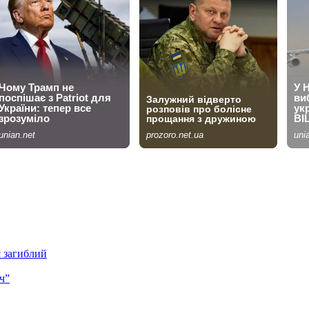
є загиблий
ч”