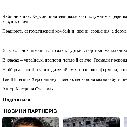
Якби не війна, Херсонщина залишалась би потужним аграрним 
кавуни, овочі.
Працюють автоматизовані комбайни, дрони, зрошення, а фермер
У селах – нові школи й дитсадки, гуртки, спортивні майданчики
В класах – українські прапори, тепло й світло. Громади провод
У цій реальності звучить дитячий сміх, працюють фермери, рост
Так ШІ бачить Херсонщину – такою, якою вона могла б бути без
Автор
Катерина Стельмах
Поділитися